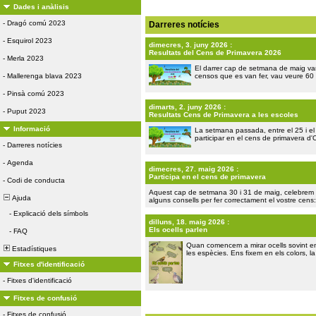
Dades i anàlisis
-
Dragó comú 2023
Darreres notícies
-
Esquirol 2023
dimecres, 3. juny 2026 :
Resultats del Cens de Primavera 2026
-
Merla 2023
El darrer cap de setmana de maig vam
-
Mallerenga blava 2023
censos que es van fer, vau veure 60
-
Pinsà comú 2023
dimarts, 2. juny 2026 :
-
Puput 2023
Resultats Cens de Primavera a les escoles
Informació
La setmana passada, entre el 25 i e
participar en el cens de primavera d'
-
Darreres notícies
-
Agenda
dimecres, 27. maig 2026 :
Participa en el cens de primavera
-
Codi de conducta
Aquest cap de setmana 30 i 31 de maig, celebrem e
Ajuda
alguns consells per fer correctament el vostre cen
-
Explicació dels símbols
dilluns, 18. maig 2026 :
Els ocells parlen
-
FAQ
Quan comencem a mirar ocells sovint ens
Estadístiques
les espècies. Ens fixem en els colors, l
Fitxes d'identificació
-
Fitxes d'identificació
Fitxes de confusió
-
Fitxes de confusió