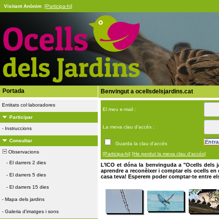
Visitant Anònim
[Participa-hi]
Portada
Benvingut a ocellsdelsjardins.cat
Entitats col·laboradores
El meu e-mail :
Participar
La meva clau d'accés :
-
Instruccions
Consultar
Guarda la clau d'accés
Observacions
[Participa-hi]
[He perdut la meva clau d'accés]
-
El darrers 2 dies
L’ICO et dóna la benvinguda a "Ocells dels j
aprendre a reconèixer i comptar els ocells en el
-
El darrers 5 dies
casa teva! Esperem poder comptar-te entre el
-
El darrers 15 dies
-
Mapa dels jardins
-
Galeria d'imatges i sons