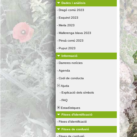
Dades i anàlisis
-
Dragó comú 2023
-
Esquirol 2023
-
Merla 2023
-
Mallerenga blava 2023
-
Pinsà comú 2023
-
Puput 2023
Informació
-
Darreres notícies
-
Agenda
-
Codi de conducta
Ajuda
-
Explicació dels símbols
-
FAQ
Estadístiques
Fitxes d'identificació
-
Fitxes d'identificació
Fitxes de confusió
-
Fitxes de confusió