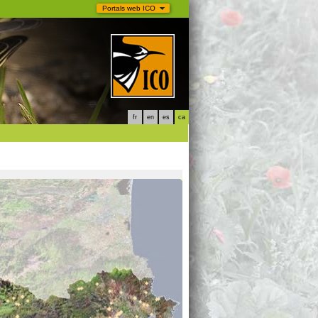
Portals web ICO
fr
en
es
ca