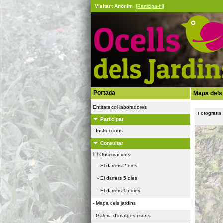
Visitant Anònim
[Participa-hi]
Portada
Mapa dels 
Entitats col·laboradores
Fotografia
Participar
-
Instruccions
Consultar
Observacions
-
El darrers 2 dies
-
El darrers 5 dies
-
El darrers 15 dies
-
Mapa dels jardins
-
Galeria d'imatges i sons