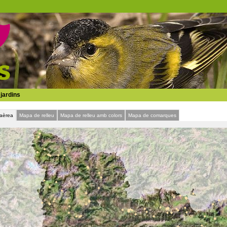
jardins
 aèrea
Mapa de relleu
Mapa de relleu amb colors
Mapa de comarques