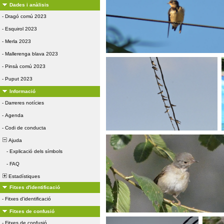
Dades i anàlisis
-
Dragó comú 2023
-
Esquirol 2023
-
Merla 2023
-
Mallerenga blava 2023
-
Pinsà comú 2023
-
Puput 2023
Informació
-
Darreres notícies
-
Agenda
-
Codi de conducta
Ajuda
-
Explicació dels símbols
-
FAQ
Estadístiques
Fitxes d'identificació
-
Fitxes d'identificació
Fitxes de confusió
-
Fitxes de confusió