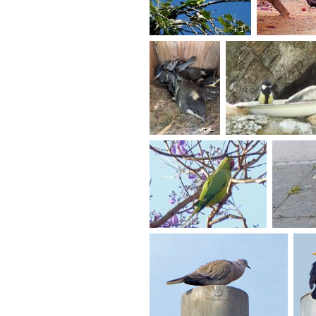
+ 1
+ 1