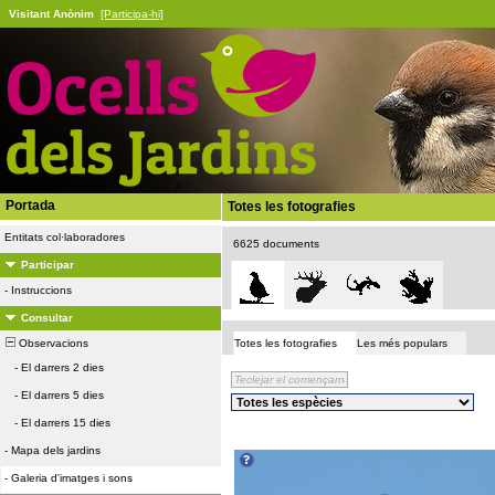
Visitant Anònim
[Participa-hi]
Portada
Totes les fotografies
Entitats col·laboradores
6625 documents
Participar
-
Instruccions
Consultar
Observacions
Totes les fotografies
Les més populars
-
El darrers 2 dies
-
El darrers 5 dies
-
El darrers 15 dies
-
Mapa dels jardins
-
Galeria d'imatges i sons