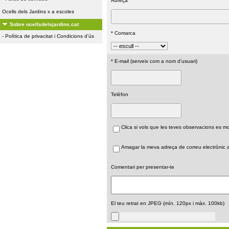
Adreça
Ocells dels Jardins x a escoles
Sobre ocellsdelsjardins.cat
* Comarca
-
Política de privacitat i Condicions d'ús
* E-mail (serveix com a nom d'usuari)
Telèfon
Clica si vols que les teves observacions es 
Amagar la meva adreça de correu electrònic a 
Comentari per presentar-te
El teu retrat en JPEG (mín. 120px i màx. 100kb)