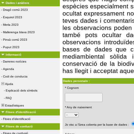
Dades i anàlisis
espècies especialment s
-
Dragó comú 2023
ocultat expressament no 
-
Esquirol 2023
teves dades i comentaris
-
Merla 2023
les observacions poden s
-
Mallerenga blava 2023
també pots ocultar da
-
Pinsà comú 2023
observacions introduïde
-
Puput 2023
bases de dades que con
Informació
mediambiental sòlida 
-
Darreres notícies
conservació de la biodiv
-
Agenda
has llegit i acceptat aqu
-
Codi de conducta
Dades personals :
Ajuda
* Cognom
-
Explicació dels símbols
-
FAQ
Estadístiques
* Any de naixement
Fitxes d'identificació
-
Fitxes d'identificació
Jo visc a l'àrea coberta per la base de dades :
Fitxes de confusió
-
Fitxes de confusió