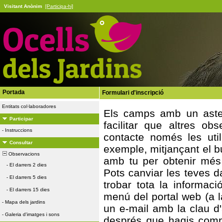
Visitant Anònim
[Participa-hi]
Portada
Formulari d'inscripció
Entitats col·laboradores
Els camps amb un asteri
Participar
facilitar que altres ob
-
Instruccions
contacte només les util
Consultar
exemple, mitjançant el bu
Observacions
amb tu per obtenir més
-
El darrers 2 dies
Pots canviar les teves 
-
El darrers 5 dies
trobar tota la informa
-
El darrers 15 dies
menú del portal web (a la
-
Mapa dels jardins
un e-mail amb la clau d
-
Galeria d'imatges i sons
després que hagis compl