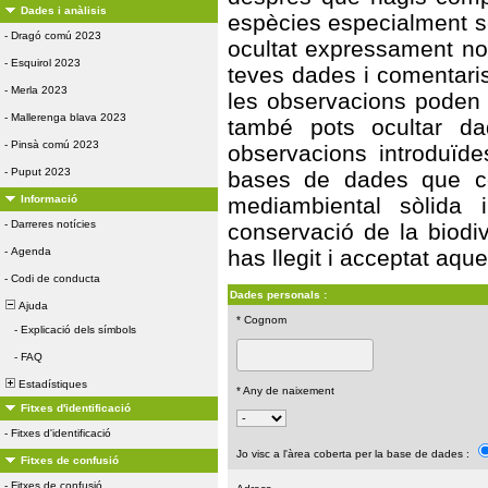
Dades i anàlisis
espècies especialment s
-
Dragó comú 2023
ocultat expressament no 
-
Esquirol 2023
teves dades i comentaris
-
Merla 2023
les observacions poden s
-
Mallerenga blava 2023
també pots ocultar da
-
Pinsà comú 2023
observacions introduïde
-
Puput 2023
bases de dades que con
Informació
mediambiental sòlida 
-
Darreres notícies
conservació de la biodiv
-
Agenda
has llegit i acceptat aqu
-
Codi de conducta
Dades personals :
Ajuda
* Cognom
-
Explicació dels símbols
-
FAQ
Estadístiques
* Any de naixement
Fitxes d'identificació
-
Fitxes d'identificació
Jo visc a l'àrea coberta per la base de dades :
Fitxes de confusió
-
Fitxes de confusió