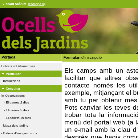
Visitant Anònim
[Participa-hi]
Portada
Formulari d'inscripció
Entitats col·laboradores
Els camps amb un asteri
Participar
facilitar que altres ob
-
Instruccions
contacte només les util
Consultar
exemple, mitjançant el bu
Observacions
amb tu per obtenir més
-
El darrers 2 dies
Pots canviar les teves 
-
El darrers 5 dies
trobar tota la informa
-
El darrers 15 dies
menú del portal web (a la
-
Mapa dels jardins
un e-mail amb la clau d
-
Galeria d'imatges i sons
després que hagis compl