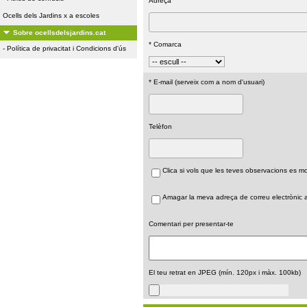
Adreça
Ocells dels Jardins x a escoles
Sobre ocellsdelsjardins.cat
* Comarca
-
Política de privacitat i Condicions d'ús
* E-mail (serveix com a nom d'usuari)
Telèfon
Clica si vols que les teves observacions es 
Amagar la meva adreça de correu electrònic a 
Comentari per presentar-te
El teu retrat en JPEG (mín. 120px i màx. 100kb)