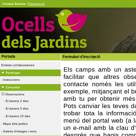
Visitant Anònim
[Participa-hi]
Portada
Formulari d'inscripció
Entitats col·laboradores
Els camps amb un asteri
Participar
facilitar que altres ob
-
Instruccions
contacte només les util
Consultar
exemple, mitjançant el bu
Observacions
amb tu per obtenir més
-
El darrers 2 dies
Pots canviar les teves 
-
El darrers 5 dies
trobar tota la informa
-
El darrers 15 dies
menú del portal web (a la
-
Mapa dels jardins
un e-mail amb la clau d
-
Galeria d'imatges i sons
després que hagis compl