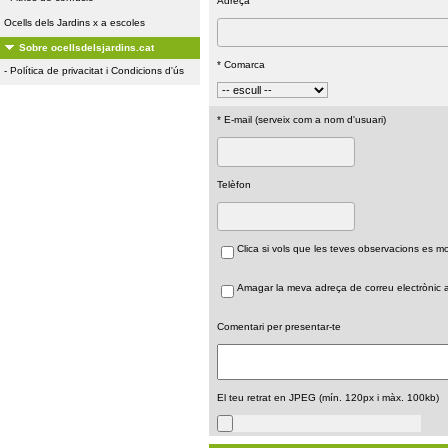
Adreça
Ocells dels Jardins x a escoles
Sobre ocellsdelsjardins.cat
* Comarca
-
Política de privacitat i Condicions d'ús
* E-mail (serveix com a nom d'usuari)
Telèfon
Clica si vols que les teves observacions es 
Amagar la meva adreça de correu electrònic a 
Comentari per presentar-te
El teu retrat en JPEG (mín. 120px i màx. 100kb)