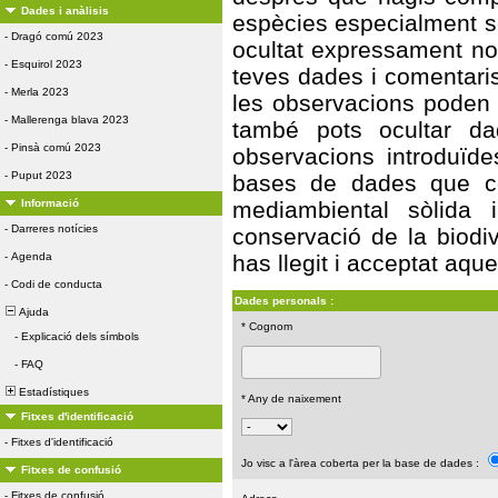
Dades i anàlisis
espècies especialment s
-
Dragó comú 2023
ocultat expressament no 
-
Esquirol 2023
teves dades i comentaris
-
Merla 2023
les observacions poden s
-
Mallerenga blava 2023
també pots ocultar da
-
Pinsà comú 2023
observacions introduïde
-
Puput 2023
bases de dades que con
Informació
mediambiental sòlida 
-
Darreres notícies
conservació de la biodiv
-
Agenda
has llegit i acceptat aqu
-
Codi de conducta
Dades personals :
Ajuda
* Cognom
-
Explicació dels símbols
-
FAQ
Estadístiques
* Any de naixement
Fitxes d'identificació
-
Fitxes d'identificació
Jo visc a l'àrea coberta per la base de dades :
Fitxes de confusió
-
Fitxes de confusió