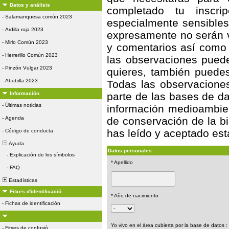
Datos y análisis
completado tu inscri
-
Salamanquesa común 2023
especialmente sensible
-
Ardilla roja 2023
expresamente no serán vi
-
Mirlo Común 2023
y comentarios así como
-
Herrerillo Común 2023
las observaciones puede
-
Pinzón Vulgar 2023
quieres, también puedes
-
Abubilla 2023
Todas las observaciones
Información
parte de las bases de da
-
Últimas noticias
información medioambient
-
Agenda
de conservación de la bi
has leído y aceptado est
-
Código de conducta
Ayuda
Datos personales :
-
Explicación de los símbolos
* Apellido
-
FAQ
Estadísticas
Fitxes d'identificació
* Año de nacimiento
-
Fichas de identificación
Yo vivo en el área cubierta por la base de datos :
-
Fitxes de confusió