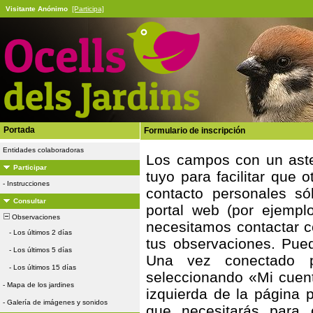
Visitante Anónimo
[Participa]
Portada
Formulario de inscripción
Entidades colaboradoras
Los campos con un aster
Participar
tuyo para facilitar que 
-
Instrucciones
contacto personales só
Consultar
portal web (por ejempl
Observaciones
necesitamos contactar c
-
Los últimos 2 días
tus observaciones. Pue
-
Los últimos 5 días
Una vez conectado pu
-
Los últimos 15 días
seleccionando «Mi cuent
-
Mapa de los jardines
izquierda de la página p
-
Galería de imágenes y sonidos
que necesitarás para