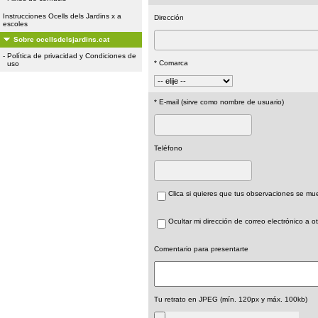
Instrucciones Ocells dels Jardins x a
Dirección
escoles
Sobre ocellsdelsjardins.cat
-
Política de privacidad y Condiciones de
* Comarca
uso
* E-mail (sirve como nombre de usuario)
Teléfono
Clica si quieres que tus observaciones se m
Ocultar mi dirección de correo electrónico a o
Comentario para presentarte
Tu retrato en JPEG (mín. 120px y máx. 100kb)