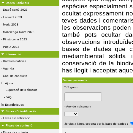
Dades i anàlisis
espècies especialment s
-
Dragó comú 2023
ocultat expressament no 
-
Esquirol 2023
teves dades i comentaris
-
Merla 2023
les observacions poden s
-
Mallerenga blava 2023
també pots ocultar da
-
Pinsà comú 2023
observacions introduïde
-
Puput 2023
bases de dades que con
Informació
mediambiental sòlida 
-
Darreres notícies
conservació de la biodiv
-
Agenda
has llegit i acceptat aqu
-
Codi de conducta
Dades personals :
Ajuda
* Cognom
-
Explicació dels símbols
-
FAQ
Estadístiques
* Any de naixement
Fitxes d'identificació
-
Fitxes d'identificació
Jo visc a l'àrea coberta per la base de dades :
Fitxes de confusió
-
Fitxes de confusió