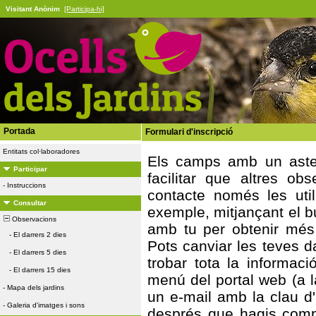
Visitant Anònim
[Participa-hi]
Portada
Formulari d'inscripció
Entitats col·laboradores
Els camps amb un asteri
Participar
facilitar que altres ob
-
Instruccions
contacte només les util
Consultar
exemple, mitjançant el bu
Observacions
amb tu per obtenir més
-
El darrers 2 dies
Pots canviar les teves 
-
El darrers 5 dies
trobar tota la informa
-
El darrers 15 dies
menú del portal web (a la
-
Mapa dels jardins
un e-mail amb la clau d
-
Galeria d'imatges i sons
després que hagis compl