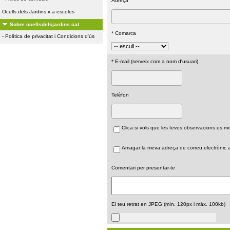
Adreça
Ocells dels Jardins x a escoles
Sobre ocellsdelsjardins.cat
* Comarca
-
Política de privacitat i Condicions d'ús
* E-mail (serveix com a nom d'usuari)
Telèfon
Clica si vols que les teves observacions es 
Amagar la meva adreça de correu electrònic a 
Comentari per presentar-te
El teu retrat en JPEG (mín. 120px i màx. 100kb)