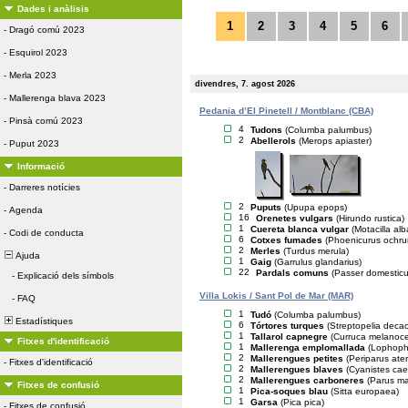
Dades i anàlisis
1
2
3
4
5
6
-
Dragó comú 2023
-
Esquirol 2023
-
Merla 2023
divendres, 7. agost 2026
-
Mallerenga blava 2023
Pedania d’El Pinetell / Montblanc (CBA)
-
Pinsà comú 2023
4
Tudons
(Columba palumbus)
2
Abellerols
(Merops apiaster)
-
Puput 2023
Informació
-
Darreres notícies
2
Puputs
(Upupa epops)
-
Agenda
16
Orenetes vulgars
(Hirundo rustica)
1
Cuereta blanca vulgar
(Motacilla alb
-
Codi de conducta
6
Cotxes fumades
(Phoenicurus ochru
2
Merles
(Turdus merula)
Ajuda
1
Gaig
(Garrulus glandarius)
22
Pardals comuns
(Passer domesticu
-
Explicació dels símbols
Villa Lokis / Sant Pol de Mar (MAR)
-
FAQ
1
Tudó
(Columba palumbus)
Estadístiques
6
Tórtores turques
(Streptopelia deca
1
Tallarol capnegre
(Curruca melanoc
Fitxes d'identificació
1
Mallerenga emplomallada
(Lophopha
2
Mallerengues petites
(Periparus ater
-
Fitxes d'identificació
2
Mallerengues blaves
(Cyanistes cae
2
Mallerengues carboneres
(Parus ma
Fitxes de confusió
1
Pica-soques blau
(Sitta europaea)
1
Garsa
(Pica pica)
-
Fitxes de confusió