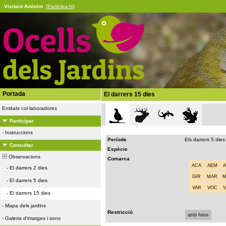
Visitant Anònim
[Participa-hi]
Portada
El darrers 15 dies
Entitats col·laboradores
Participar
-
Instruccions
Període
Els darrers 5 dies
Consultar
Espècie
Observacions
Comarca
ACA
AEM
-
El darrers 2 dies
GIR
MAR
-
El darrers 5 dies
VAR
VOC
-
El darrers 15 dies
-
Mapa dels jardins
Restricció
amb fotos
-
Galeria d'imatges i sons