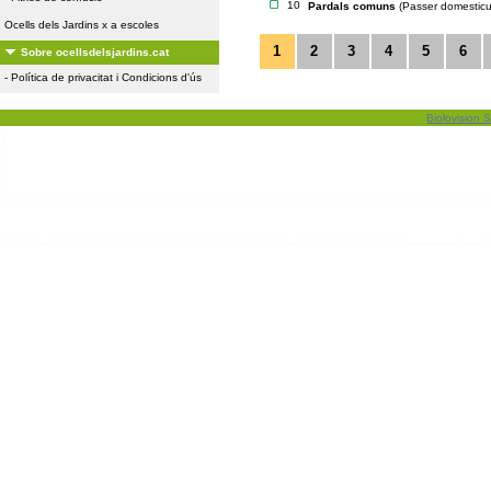
10
Pardals comuns
(Passer domesticu
Ocells dels Jardins x a escoles
1
2
3
4
5
6
Sobre ocellsdelsjardins.cat
-
Política de privacitat i Condicions d'ús
Biolovision S