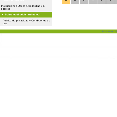
Instrucciones Ocells dels Jardins x a
escoles
Sobre ocellsdelsjardins.cat
-
Política de privacidad y Condiciones de
uso
Biolovision S