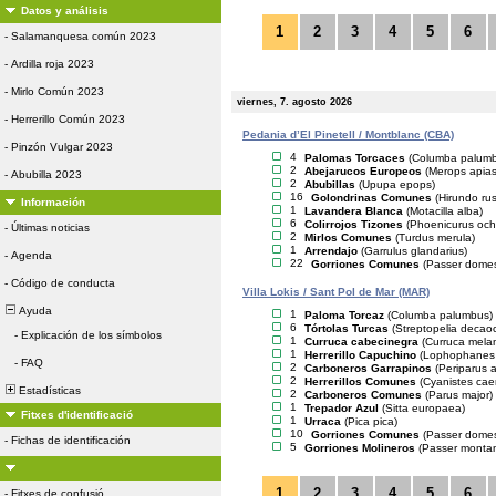
Datos y análisis
1
2
3
4
5
6
-
Salamanquesa común 2023
-
Ardilla roja 2023
-
Mirlo Común 2023
viernes, 7. agosto 2026
-
Herrerillo Común 2023
Pedania d’El Pinetell / Montblanc (CBA)
-
Pinzón Vulgar 2023
4
Palomas Torcaces
(Columba palum
2
Abejarucos Europeos
(Merops apias
-
Abubilla 2023
2
Abubillas
(Upupa epops)
16
Golondrinas Comunes
(Hirundo rus
Información
1
Lavandera Blanca
(Motacilla alba)
6
Colirrojos Tizones
(Phoenicurus och
-
Últimas noticias
2
Mirlos Comunes
(Turdus merula)
1
Arrendajo
(Garrulus glandarius)
-
Agenda
22
Gorriones Comunes
(Passer domes
-
Código de conducta
Villa Lokis / Sant Pol de Mar (MAR)
Ayuda
1
Paloma Torcaz
(Columba palumbus)
6
Tórtolas Turcas
(Streptopelia decaoc
-
Explicación de los símbolos
1
Curruca cabecinegra
(Curruca mela
1
Herrerillo Capuchino
(Lophophanes c
-
FAQ
2
Carboneros Garrapinos
(Periparus a
2
Herrerillos Comunes
(Cyanistes cae
Estadísticas
2
Carboneros Comunes
(Parus major)
1
Trepador Azul
(Sitta europaea)
Fitxes d'identificació
1
Urraca
(Pica pica)
10
Gorriones Comunes
(Passer domes
-
Fichas de identificación
5
Gorriones Molineros
(Passer monta
1
2
3
4
5
6
-
Fitxes de confusió