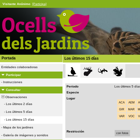
Visitante Anónimo
[Participa]
Portada
Los últimos 15 días
Entidades colaboradoras
Participar
-
Instrucciones
Periodo
Los últimos 5 día
Consultar
Especie
Observaciones
Lugar
ACA
AEM
-
Los últimos 2 días
GIR
MAR
-
Los últimos 5 días
VAR
VOC
-
Los últimos 15 días
-
Mapa de los jardines
Restricción
con fotos
-
Galería de imágenes y sonidos