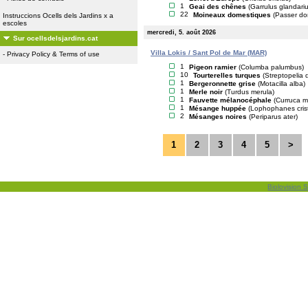
1
Geai des chênes
(Garrulus glandariu
22
Moineaux domestiques
(Passer do
Instruccions Ocells dels Jardins x a
escoles
mercredi, 5. août 2026
Sur ocellsdelsjardins.cat
Villa Lokis / Sant Pol de Mar (MAR)
-
Privacy Policy & Terms of use
1
Pigeon ramier
(Columba palumbus)
10
Tourterelles turques
(Streptopelia 
1
Bergeronnette grise
(Motacilla alba)
1
Merle noir
(Turdus merula)
1
Fauvette mélanocéphale
(Curruca 
1
Mésange huppée
(Lophophanes cris
2
Mésanges noires
(Periparus ater)
1
2
3
4
5
>
Biolovision S