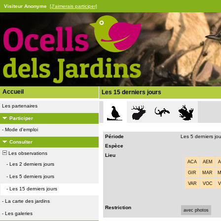
Visiteur Anonyme
[J'aimerais participer]
Accueil
Les 15 derniers jours
Les partenaires
Participer
-
Mode d'emploi
Période
Les 5 derniers jo
Consulter
Espèce
Les observations
Lieu
ACA
AEM
-
Les 2 derniers jours
GIR
MAR
-
Les 5 derniers jours
VAR
VOC
-
Les 15 derniers jours
-
La carte des jardins
Restriction
avec photos
-
Les galeries