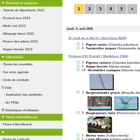
Données et analyses
1
2
3
4
5
>
-
Tarente de Maurétanie 2023
-
Ecureuil roux 2023
-
Merle noir 2023
jeudi, 6. août 2026
-
Mésange bleue 2023
El Jardí de la Mechi / Barcelona (BAR)
-
Pinson des arbres 2023
1
Pigeon ramier
(Columba palumbus)
4
Tourterelles turques
(Streptopelia d
-
Huppe fasciée 2023
Pedania d’El Pinetell / Montblanc (CBA)
Information
2
Pigeons ramiers
(Columba palumbu
-
Toutes les nouvelles
1
Huppe fasciée
(Upupa epops)
14
Hirondelles rustiques
(Hirundo rust
-
Sur votre agenda
-
Code de conduite
Aide
3
Bergeronnettes grises
(Motacilla alb
-
Explication des symboles
-
les FAQs
Statistiques d'utilisation
5
Rougequeues noirs
(Phoenicurus oc
Fitxes d'identificació
-
Fitxes d'identificació
2
Merles noirs
(Turdus merula)
1
Loriot d'Europe
(Oriolus oriolus)
-
Fitxes de confusió