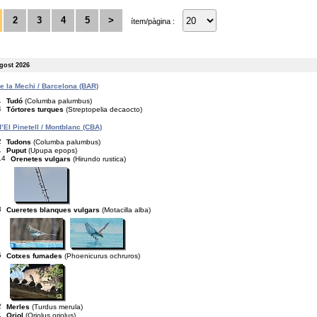
2
3
4
5
>
ítem/pàgina :
agost 2026
de la Mechi / Barcelona (BAR)
1
Tudó
(Columba palumbus)
4
Tórtores turques
(Streptopelia decaocto)
’El Pinetell / Montblanc (CBA)
2
Tudons
(Columba palumbus)
1
Puput
(Upupa epops)
14
Orenetes vulgars
(Hirundo rustica)
3
Cueretes blanques vulgars
(Motacilla alba)
5
Cotxes fumades
(Phoenicurus ochruros)
2
Merles
(Turdus merula)
1
Oriol
(Oriolus oriolus)