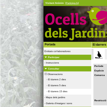
Visitant Anònim
[Participa-hi]
Portada
El darrers
Entitats col·laboradores
Participar
-
Instruccions
Període
Consultar
Espècie
Observacions
Comarca
-
El darrers 2 dies
-
El darrers 5 dies
-
El darrers 15 dies
-
Mapa dels jardins
Restricció
-
Galeria d'imatges i sons