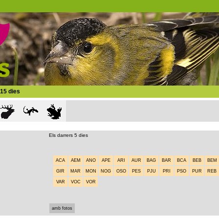
 15 dies
Els darrers 5 dies
ACA
AEM
ANO
APE
ARI
AUR
BAG
BAR
BCA
BEB
BEM
GIR
MAR
MON
NOG
OSO
PES
PJU
PRI
PSO
PUR
REB
VAR
VOC
VOR
amb fotos