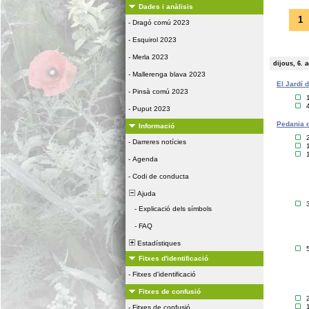
Dades i anàlisis
1
-
Dragó comú 2023
-
Esquirol 2023
-
Merla 2023
dijous, 6. 
-
Mallerenga blava 2023
El Jardí 
-
Pinsà comú 2023
-
Puput 2023
Pedania d
Informació
-
Darreres notícies
-
Agenda
-
Codi de conducta
Ajuda
-
Explicació dels símbols
-
FAQ
Estadístiques
Fitxes d'identificació
-
Fitxes d'identificació
Fitxes de confusió
-
Fitxes de confusió