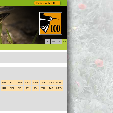
Portals web ICO
fr
en
es
ca
BER
BLL
BPE
CBA
CER
GAF
GAG
GAX
RIP
SEA
SEI
SEL
SOL
TAL
TAR
URG