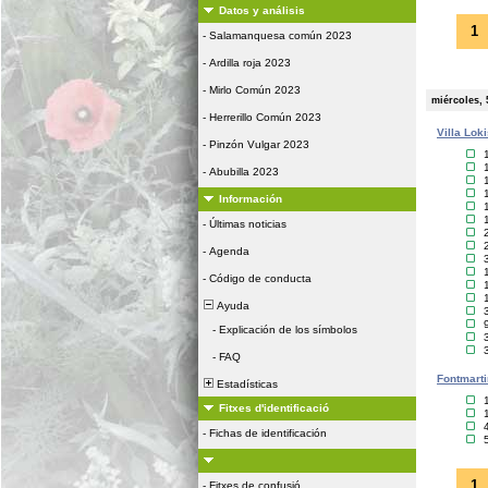
Datos y análisis
1
-
Salamanquesa común 2023
-
Ardilla roja 2023
-
Mirlo Común 2023
miércoles, 
-
Herrerillo Común 2023
Villa Lok
-
Pinzón Vulgar 2023
-
Abubilla 2023
Información
-
Últimas noticias
-
Agenda
-
Código de conducta
Ayuda
-
Explicación de los símbolos
-
FAQ
Fontmarti
Estadísticas
Fitxes d'identificació
-
Fichas de identificación
1
-
Fitxes de confusió