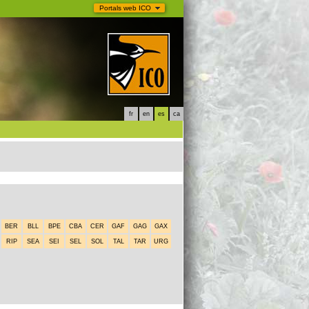
Portals web ICO
fr
en
es
ca
BER
BLL
BPE
CBA
CER
GAF
GAG
GAX
RIP
SEA
SEI
SEL
SOL
TAL
TAR
URG