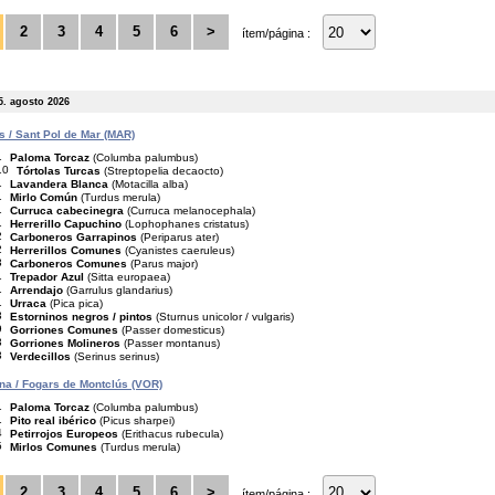
2
3
4
5
6
>
ítem/página :
5. agosto 2026
is / Sant Pol de Mar (MAR)
1
Paloma Torcaz
(Columba palumbus)
10
Tórtolas Turcas
(Streptopelia decaocto)
1
Lavandera Blanca
(Motacilla alba)
1
Mirlo Común
(Turdus merula)
1
Curruca cabecinegra
(Curruca melanocephala)
1
Herrerillo Capuchino
(Lophophanes cristatus)
2
Carboneros Garrapinos
(Periparus ater)
2
Herrerillos Comunes
(Cyanistes caeruleus)
3
Carboneros Comunes
(Parus major)
1
Trepador Azul
(Sitta europaea)
1
Arrendajo
(Garrulus glandarius)
1
Urraca
(Pica pica)
3
Estorninos negros / pintos
(Sturnus unicolor / vulgaris)
9
Gorriones Comunes
(Passer domesticus)
3
Gorriones Molineros
(Passer montanus)
3
Verdecillos
(Serinus serinus)
na / Fogars de Montclús (VOR)
1
Paloma Torcaz
(Columba palumbus)
1
Pito real ibérico
(Picus sharpei)
4
Petirrojos Europeos
(Erithacus rubecula)
5
Mirlos Comunes
(Turdus merula)
2
3
4
5
6
>
ítem/página :