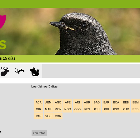
s 15 días
Los últimos 5 días
ACA
AEM
ANO
APE
ARI
AUR
BAG
BAR
BCA
BEB
BEM
GIR
MAR
MON
NOG
OSO
PES
PJU
PRI
PSO
PUR
REB
VAR
VOC
VOR
n
con fotos