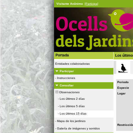
Visitante Anónimo
[Participa]
Portada
Los último
Entidades colaboradoras
Participar
-
Instrucciones
Periodo
Consultar
Especie
Observaciones
Lugar
-
Los últimos 2 días
-
Los últimos 5 días
-
Los últimos 15 días
-
Mapa de los jardines
Restricció
-
Galería de imágenes y sonidos