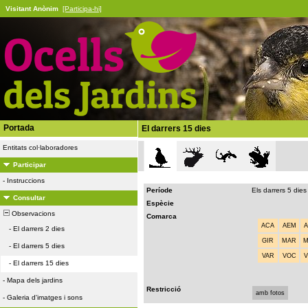
Visitant Anònim
[Participa-hi]
Portada
El darrers 15 dies
Entitats col·laboradores
Participar
-
Instruccions
Període
Els darrers 5 dies
Consultar
Espècie
Observacions
Comarca
ACA
AEM
-
El darrers 2 dies
GIR
MAR
-
El darrers 5 dies
VAR
VOC
-
El darrers 15 dies
-
Mapa dels jardins
Restricció
amb fotos
-
Galeria d'imatges i sons