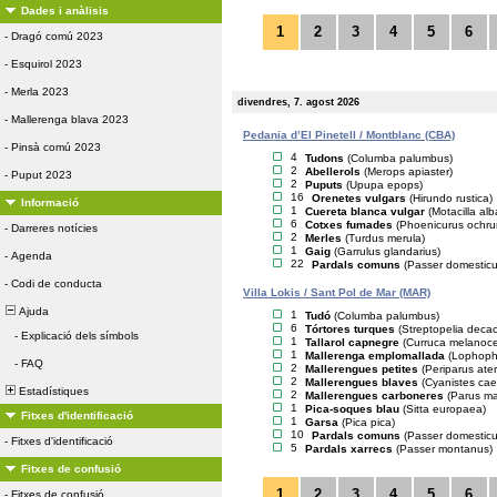
Dades i anàlisis
1
2
3
4
5
6
-
Dragó comú 2023
-
Esquirol 2023
-
Merla 2023
divendres, 7. agost 2026
-
Mallerenga blava 2023
Pedania d’El Pinetell / Montblanc (CBA)
-
Pinsà comú 2023
4
Tudons
(Columba palumbus)
2
Abellerols
(Merops apiaster)
-
Puput 2023
2
Puputs
(Upupa epops)
16
Orenetes vulgars
(Hirundo rustica)
Informació
1
Cuereta blanca vulgar
(Motacilla alb
6
Cotxes fumades
(Phoenicurus ochru
-
Darreres notícies
2
Merles
(Turdus merula)
1
Gaig
(Garrulus glandarius)
-
Agenda
22
Pardals comuns
(Passer domesticu
-
Codi de conducta
Villa Lokis / Sant Pol de Mar (MAR)
Ajuda
1
Tudó
(Columba palumbus)
6
Tórtores turques
(Streptopelia deca
-
Explicació dels símbols
1
Tallarol capnegre
(Curruca melanoc
1
Mallerenga emplomallada
(Lophopha
-
FAQ
2
Mallerengues petites
(Periparus ater
2
Mallerengues blaves
(Cyanistes cae
Estadístiques
2
Mallerengues carboneres
(Parus ma
1
Pica-soques blau
(Sitta europaea)
Fitxes d'identificació
1
Garsa
(Pica pica)
10
Pardals comuns
(Passer domesticu
-
Fitxes d'identificació
5
Pardals xarrecs
(Passer montanus)
Fitxes de confusió
1
2
3
4
5
6
-
Fitxes de confusió