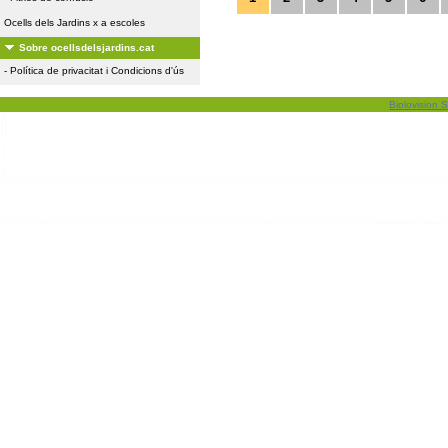
Ocells dels Jardins x a escoles
Sobre ocellsdelsjardins.cat
-
Política de privacitat i Condicions d'ús
Biolovision S