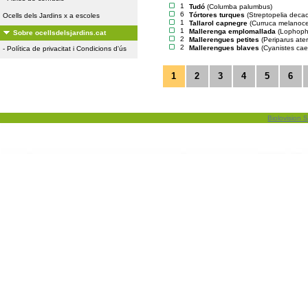
1
Tudó
(Columba palumbus)
6
Tórtores turques
(Streptopelia deca
Ocells dels Jardins x a escoles
1
Tallarol capnegre
(Curruca melanoc
1
Mallerenga emplomallada
(Lophopha
Sobre ocellsdelsjardins.cat
2
Mallerengues petites
(Periparus ater
2
Mallerengues blaves
(Cyanistes cae
-
Política de privacitat i Condicions d'ús
1
2
3
4
5
6
Biolovision S