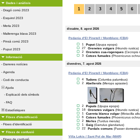
Dades i anàlisis
1
2
3
4
5
6
-
Dragó comú 2023
-
Esquirol 2023
-
Merla 2023
dissabte, 8. agost 2026
-
Mallerenga blava 2023
Pedania d’El Pinetell / Montblanc (CBA)
-
Pinsà comú 2023
1
Puput
(Upupa epops)
27
Orenetes vulgars
(Hirundo rustica)
-
Puput 2023
2
Orenetes cua-rogenques
(Cecropis r
3
Cotxes fumades
(Phoenicurus ochru
Informació
divendres, 7. agost 2026
-
Darreres notícies
-
Agenda
Pedania d’El Pinetell / Montblanc (CBA)
4
Tudons
(Columba palumbus)
-
Codi de conducta
2
Abellerols
(Merops apiaster)
Ajuda
-
Explicació dels símbols
-
FAQ
2
Puputs
(Upupa epops)
16
Orenetes vulgars
(Hirundo rustica)
Estadístiques
1
Cuereta blanca vulgar
(Motacilla alb
6
Fitxes d'identificació
Cotxes fumades
(Phoenicurus ochru
2
Merles
(Turdus merula)
-
Fitxes d'identificació
1
Gaig
(Garrulus glandarius)
22
Pardals comuns
(Passer domesticu
Fitxes de confusió
Villa Lokis / Sant Pol de Mar (MAR)
-
Fitxes de confusió