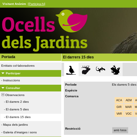
Visitant Anònim
[Participa-hi]
Portada
El darrers 15 dies
Entitats col·laboradores
Participar
-
Instruccions
Període
Els darrers 5 dies
Consultar
Espècie
Observacions
Comarca
ACA
AEM
-
El darrers 2 dies
GIR
MAR
-
El darrers 5 dies
VAR
VOC
-
El darrers 15 dies
-
Mapa dels jardins
Restricció
amb fotos
-
Galeria d'imatges i sons