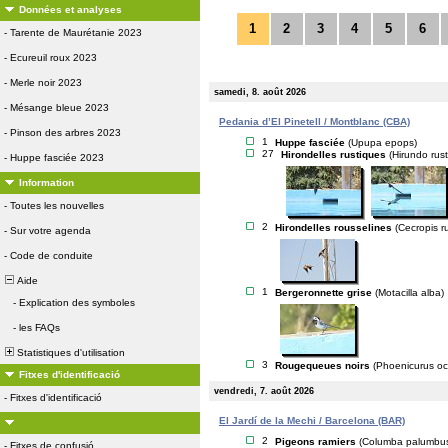
Données et analyses
1
2
3
4
5
6
-
Tarente de Maurétanie 2023
-
Ecureuil roux 2023
-
Merle noir 2023
samedi, 8. août 2026
-
Mésange bleue 2023
Pedania d’El Pinetell / Montblanc (CBA)
-
Pinson des arbres 2023
1
Huppe fasciée
(Upupa epops)
27
Hirondelles rustiques
(Hirundo rust
-
Huppe fasciée 2023
Information
-
Toutes les nouvelles
2
Hirondelles rousselines
(Cecropis ru
-
Sur votre agenda
-
Code de conduite
Aide
1
Bergeronnette grise
(Motacilla alba)
-
Explication des symboles
-
les FAQs
Statistiques d'utilisation
3
Rougequeues noirs
(Phoenicurus oc
Fitxes d'identificació
vendredi, 7. août 2026
-
Fitxes d'identificació
El Jardí de la Mechi / Barcelona (BAR)
2
Pigeons ramiers
(Columba palumbu
-
Fitxes de confusió