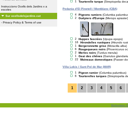
1
Tourterelle turque
(Streptopelia dec
Instruccions Ocells dels Jardins x a
Pedania d’El Pinetell / Montblanc (CBA)
escoles
4
Pigeons ramiers
(Columba palumbu
Sur ocellsdelsjardins.cat
2
Guêpiers d'Europe
(Merops apiaster
-
Privacy Policy & Terms of use
2
Huppes fasciées
(Upupa epops)
16
Hirondelles rustiques
(Hirundo rust
1
Bergeronnette grise
(Motacilla alba)
6
Rougequeues noirs
(Phoenicurus oc
2
Merles noirs
(Turdus merula)
1
Geai des chênes
(Garrulus glandariu
22
Moineaux domestiques
(Passer do
Villa Lokis / Sant Pol de Mar (MAR)
1
Pigeon ramier
(Columba palumbus)
6
Tourterelles turques
(Streptopelia d
1
2
3
4
5
6
Biolovision S