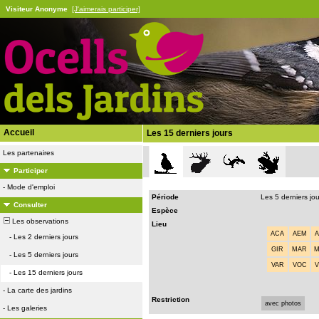
Visiteur Anonyme
[J'aimerais participer]
Accueil
Les 15 derniers jours
Les partenaires
Participer
-
Mode d'emploi
Période
Les 5 derniers jo
Consulter
Espèce
Les observations
Lieu
ACA
AEM
-
Les 2 derniers jours
GIR
MAR
-
Les 5 derniers jours
VAR
VOC
-
Les 15 derniers jours
-
La carte des jardins
Restriction
avec photos
-
Les galeries