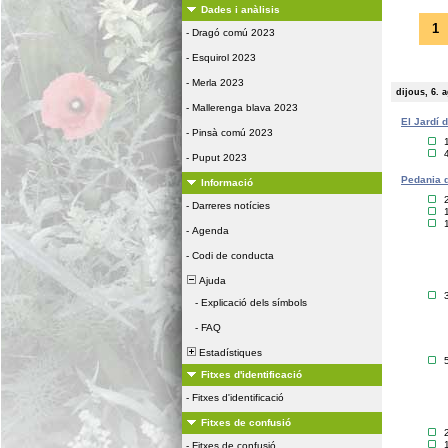
Dades i anàlisis
1
-
Dragó comú 2023
-
Esquirol 2023
-
Merla 2023
dijous, 6. 
-
Mallerenga blava 2023
El Jardí 
-
Pinsà comú 2023
-
Puput 2023
Pedania d
Informació
-
Darreres notícies
-
Agenda
-
Codi de conducta
Ajuda
-
Explicació dels símbols
-
FAQ
Estadístiques
Fitxes d'identificació
-
Fitxes d'identificació
Fitxes de confusió
-
Fitxes de confusió