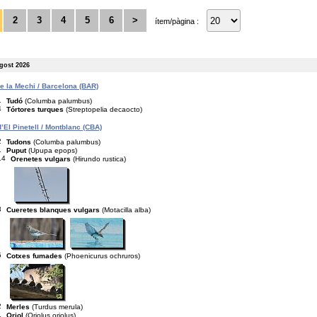
2
3
4
5
6
>
ítem/pàgina :
agost 2026
de la Mechi / Barcelona (BAR)
1
Tudó
(Columba palumbus)
4
Tórtores turques
(Streptopelia decaocto)
’El Pinetell / Montblanc (CBA)
2
Tudons
(Columba palumbus)
1
Puput
(Upupa epops)
14
Orenetes vulgars
(Hirundo rustica)
3
Cueretes blanques vulgars
(Motacilla alba)
5
Cotxes fumades
(Phoenicurus ochruros)
2
Merles
(Turdus merula)
1
Oriol
(Oriolus oriolus)