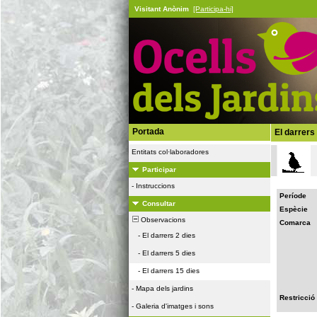
Visitant Anònim
[Participa-hi]
Portada
El darrers
Entitats col·laboradores
Participar
-
Instruccions
Període
Consultar
Espècie
Observacions
Comarca
-
El darrers 2 dies
-
El darrers 5 dies
-
El darrers 15 dies
-
Mapa dels jardins
Restricció
-
Galeria d'imatges i sons