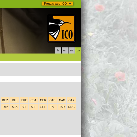
Portals web ICO
fr
en
es
ca
BER
BLL
BPE
CBA
CER
GAF
GAG
GAX
RIP
SEA
SEI
SEL
SOL
TAL
TAR
URG