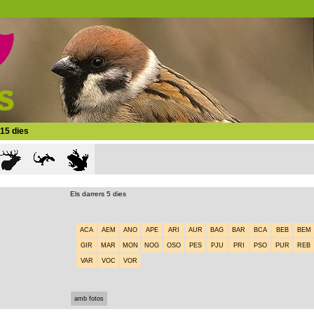
 15 dies
Els darrers 5 dies
ACA
AEM
ANO
APE
ARI
AUR
BAG
BAR
BCA
BEB
BEM
GIR
MAR
MON
NOG
OSO
PES
PJU
PRI
PSO
PUR
REB
VAR
VOC
VOR
amb fotos