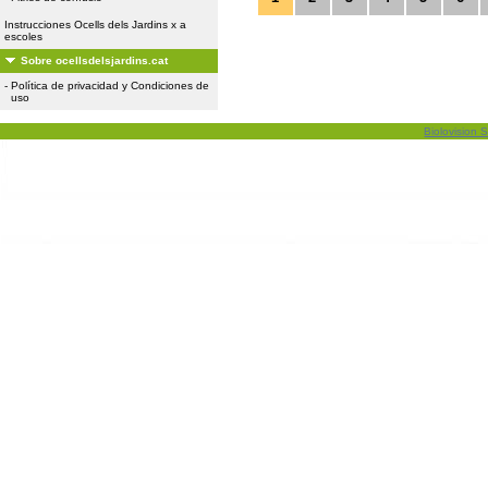
Instrucciones Ocells dels Jardins x a
escoles
Sobre ocellsdelsjardins.cat
-
Política de privacidad y Condiciones de
uso
Biolovision S