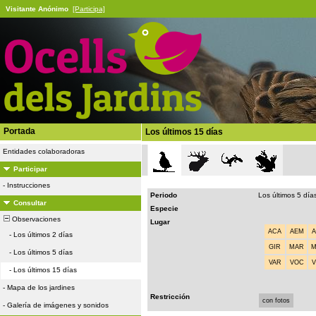
Visitante Anónimo
[Participa]
Portada
Los últimos 15 días
Entidades colaboradoras
Participar
-
Instrucciones
Periodo
Los últimos 5 día
Consultar
Especie
Observaciones
Lugar
ACA
AEM
-
Los últimos 2 días
GIR
MAR
-
Los últimos 5 días
VAR
VOC
-
Los últimos 15 días
-
Mapa de los jardines
Restricción
con fotos
-
Galería de imágenes y sonidos