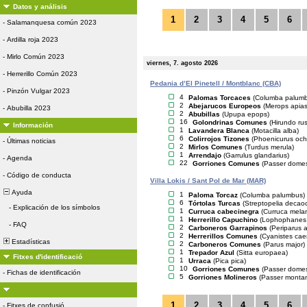
Datos y análisis
1
2
3
4
5
6
-
Salamanquesa común 2023
-
Ardilla roja 2023
-
Mirlo Común 2023
viernes, 7. agosto 2026
-
Herrerillo Común 2023
Pedania d’El Pinetell / Montblanc (CBA)
-
Pinzón Vulgar 2023
4
Palomas Torcaces
(Columba palum
2
Abejarucos Europeos
(Merops apias
-
Abubilla 2023
2
Abubillas
(Upupa epops)
16
Golondrinas Comunes
(Hirundo rus
Información
1
Lavandera Blanca
(Motacilla alba)
6
Colirrojos Tizones
(Phoenicurus och
-
Últimas noticias
2
Mirlos Comunes
(Turdus merula)
1
Arrendajo
(Garrulus glandarius)
-
Agenda
22
Gorriones Comunes
(Passer domes
-
Código de conducta
Villa Lokis / Sant Pol de Mar (MAR)
Ayuda
1
Paloma Torcaz
(Columba palumbus)
6
Tórtolas Turcas
(Streptopelia decaoc
-
Explicación de los símbolos
1
Curruca cabecinegra
(Curruca mela
1
Herrerillo Capuchino
(Lophophanes c
-
FAQ
2
Carboneros Garrapinos
(Periparus a
2
Herrerillos Comunes
(Cyanistes cae
Estadísticas
2
Carboneros Comunes
(Parus major)
1
Trepador Azul
(Sitta europaea)
Fitxes d'identificació
1
Urraca
(Pica pica)
10
Gorriones Comunes
(Passer domes
-
Fichas de identificación
5
Gorriones Molineros
(Passer monta
1
2
3
4
5
6
-
Fitxes de confusió