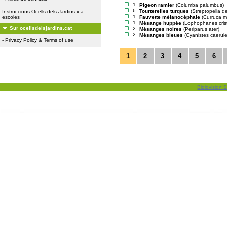
1
Pigeon ramier
(Columba palumbus)
6
Tourterelles turques
(Streptopelia d
Instruccions Ocells dels Jardins x a
1
Fauvette mélanocéphale
(Curruca 
escoles
1
Mésange huppée
(Lophophanes cris
Sur ocellsdelsjardins.cat
2
Mésanges noires
(Periparus ater)
2
Mésanges bleues
(Cyanistes caerul
-
Privacy Policy & Terms of use
1
2
3
4
5
6
Biolovision S