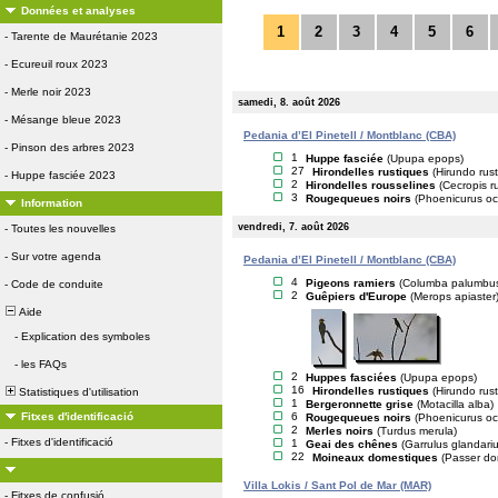
Données et analyses
1
2
3
4
5
6
-
Tarente de Maurétanie 2023
-
Ecureuil roux 2023
-
Merle noir 2023
samedi, 8. août 2026
-
Mésange bleue 2023
Pedania d’El Pinetell / Montblanc (CBA)
-
Pinson des arbres 2023
1
Huppe fasciée
(Upupa epops)
27
Hirondelles rustiques
(Hirundo rust
-
Huppe fasciée 2023
2
Hirondelles rousselines
(Cecropis ru
3
Rougequeues noirs
(Phoenicurus oc
Information
vendredi, 7. août 2026
-
Toutes les nouvelles
-
Sur votre agenda
Pedania d’El Pinetell / Montblanc (CBA)
4
Pigeons ramiers
(Columba palumbu
-
Code de conduite
2
Guêpiers d'Europe
(Merops apiaster
Aide
-
Explication des symboles
-
les FAQs
2
Huppes fasciées
(Upupa epops)
16
Hirondelles rustiques
(Hirundo rust
Statistiques d'utilisation
1
Bergeronnette grise
(Motacilla alba)
6
Fitxes d'identificació
Rougequeues noirs
(Phoenicurus oc
2
Merles noirs
(Turdus merula)
-
Fitxes d'identificació
1
Geai des chênes
(Garrulus glandariu
22
Moineaux domestiques
(Passer do
Villa Lokis / Sant Pol de Mar (MAR)
-
Fitxes de confusió