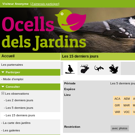
Visiteur Anonyme
[J'aimerais participer]
Accueil
Les 15 derniers jours
Les partenaires
Participer
-
Mode d'emploi
Période
Les 5 derniers jo
Consulter
Espèce
Les observations
Lieu
ACA
AEM
-
Les 2 derniers jours
GIR
MAR
-
Les 5 derniers jours
VAR
VOC
-
Les 15 derniers jours
-
La carte des jardins
Restriction
avec photos
-
Les galeries