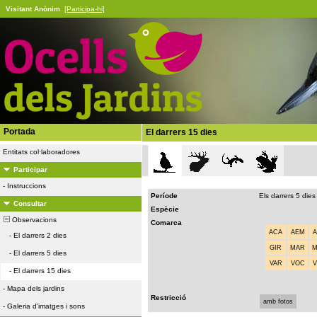
Visitant Anònim
[Participa-hi]
Portada
El darrers 15 dies
Entitats col·laboradores
Participar
-
Instruccions
Període
Els darrers 5 dies
Consultar
Espècie
Observacions
Comarca
ACA
AEM
-
El darrers 2 dies
GIR
MAR
-
El darrers 5 dies
VAR
VOC
-
El darrers 15 dies
-
Mapa dels jardins
Restricció
amb fotos
-
Galeria d'imatges i sons