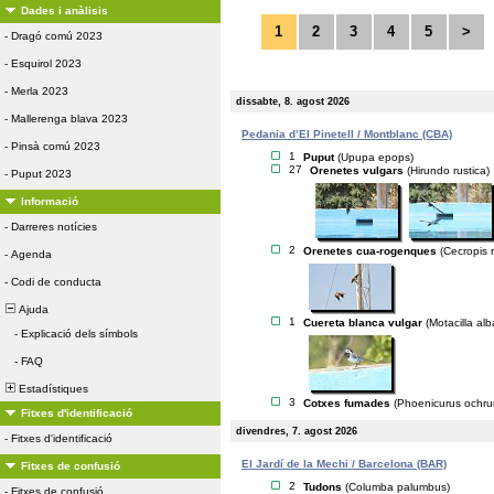
Dades i anàlisis
1
2
3
4
5
>
-
Dragó comú 2023
-
Esquirol 2023
-
Merla 2023
dissabte, 8. agost 2026
-
Mallerenga blava 2023
Pedania d’El Pinetell / Montblanc (CBA)
-
Pinsà comú 2023
1
Puput
(Upupa epops)
27
Orenetes vulgars
(Hirundo rustica)
-
Puput 2023
Informació
-
Darreres notícies
2
Orenetes cua-rogenques
(Cecropis r
-
Agenda
-
Codi de conducta
Ajuda
1
Cuereta blanca vulgar
(Motacilla alb
-
Explicació dels símbols
-
FAQ
Estadístiques
3
Cotxes fumades
(Phoenicurus ochru
Fitxes d'identificació
divendres, 7. agost 2026
-
Fitxes d'identificació
El Jardí de la Mechi / Barcelona (BAR)
Fitxes de confusió
2
Tudons
(Columba palumbus)
-
Fitxes de confusió