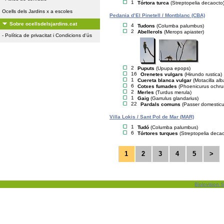
1
Tórtora turca
(Streptopelia decaocto
Ocells dels Jardins x a escoles
Pedania d’El Pinetell / Montblanc (CBA)
Sobre ocellsdelsjardins.cat
4
Tudons
(Columba palumbus)
2
Abellerols
(Merops apiaster)
-
Política de privacitat i Condicions d'ús
2
Puputs
(Upupa epops)
16
Orenetes vulgars
(Hirundo rustica)
1
Cuereta blanca vulgar
(Motacilla alb
6
Cotxes fumades
(Phoenicurus ochru
2
Merles
(Turdus merula)
1
Gaig
(Garrulus glandarius)
22
Pardals comuns
(Passer domesticu
Villa Lokis / Sant Pol de Mar (MAR)
1
Tudó
(Columba palumbus)
6
Tórtores turques
(Streptopelia deca
1
2
3
4
5
>
Biolovision S