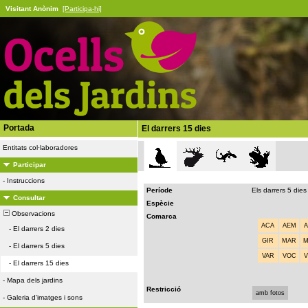
Visitant Anònim
[Participa-hi]
Portada
El darrers 15 dies
Entitats col·laboradores
Participar
-
Instruccions
Període
Els darrers 5 dies
Consultar
Espècie
Observacions
Comarca
ACA
AEM
-
El darrers 2 dies
GIR
MAR
-
El darrers 5 dies
VAR
VOC
-
El darrers 15 dies
-
Mapa dels jardins
Restricció
amb fotos
-
Galeria d'imatges i sons