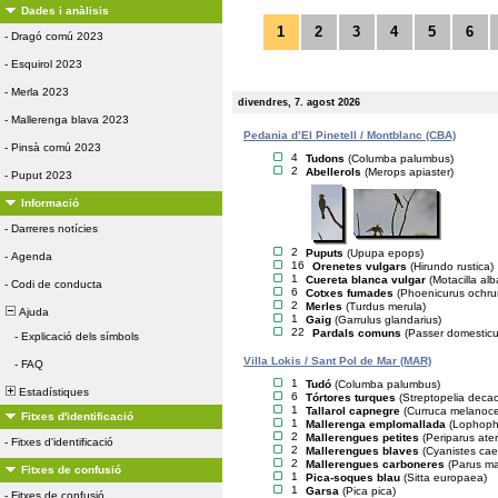
Dades i anàlisis
1
2
3
4
5
6
-
Dragó comú 2023
-
Esquirol 2023
-
Merla 2023
divendres, 7. agost 2026
-
Mallerenga blava 2023
Pedania d’El Pinetell / Montblanc (CBA)
-
Pinsà comú 2023
4
Tudons
(Columba palumbus)
2
Abellerols
(Merops apiaster)
-
Puput 2023
Informació
-
Darreres notícies
2
Puputs
(Upupa epops)
-
Agenda
16
Orenetes vulgars
(Hirundo rustica)
1
Cuereta blanca vulgar
(Motacilla alb
-
Codi de conducta
6
Cotxes fumades
(Phoenicurus ochru
2
Merles
(Turdus merula)
Ajuda
1
Gaig
(Garrulus glandarius)
22
Pardals comuns
(Passer domesticu
-
Explicació dels símbols
Villa Lokis / Sant Pol de Mar (MAR)
-
FAQ
1
Tudó
(Columba palumbus)
Estadístiques
6
Tórtores turques
(Streptopelia deca
1
Tallarol capnegre
(Curruca melanoc
Fitxes d'identificació
1
Mallerenga emplomallada
(Lophopha
2
Mallerengues petites
(Periparus ater
-
Fitxes d'identificació
2
Mallerengues blaves
(Cyanistes cae
2
Mallerengues carboneres
(Parus ma
Fitxes de confusió
1
Pica-soques blau
(Sitta europaea)
1
Garsa
(Pica pica)
-
Fitxes de confusió