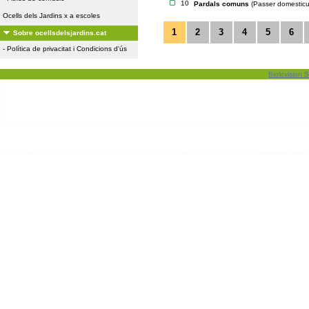
10
Pardals comuns
(Passer domesticu
Ocells dels Jardins x a escoles
1
2
3
4
5
6
Sobre ocellsdelsjardins.cat
-
Política de privacitat i Condicions d'ús
Biolovision S