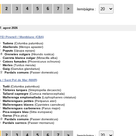
2
3
4
5
6
7
>
ítem/pàgina :
7. agost 2026
’El Pinetell / Montblanc (CBA)
4
Tudons
(Columba palumbus)
2
Abellerols
(Merops apiaster)
2
Puputs
(Upupa epops)
16
Orenetes vulgars
(Hirundo rustica)
1
Cuereta blanca vulgar
(Motacilla alba)
6
Cotxes fumades
(Phoenicurus ochruros)
2
Merles
(Turdus merula)
1
Gaig
(Garrulus glandarius)
22
Pardals comuns
(Passer domesticus)
is / Sant Pol de Mar (MAR)
1
Tudó
(Columba palumbus)
6
Tórtores turques
(Streptopelia decaocto)
1
Tallarol capnegre
(Curruca melanocephala)
1
Mallerenga emplomallada
(Lophophanes cristatus)
2
Mallerengues petites
(Periparus ater)
2
Mallerengues blaves
(Cyanistes caeruleus)
2
Mallerengues carboneres
(Parus major)
1
Pica-soques blau
(Sitta europaea)
1
Garsa
(Pica pica)
10
Pardals comuns
(Passer domesticus)
5
Pardals xarrecs
(Passer montanus)
2
3
4
5
6
7
>
ítem/pàgina :