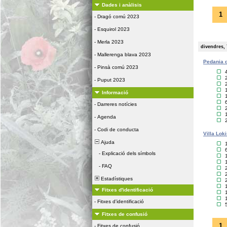
Dades i anàlisis
1
-
Dragó comú 2023
-
Esquirol 2023
-
Merla 2023
divendres, 
-
Mallerenga blava 2023
Pedania d
-
Pinsà comú 2023
-
Puput 2023
Informació
-
Darreres notícies
-
Agenda
-
Codi de conducta
Villa Lok
Ajuda
-
Explicació dels símbols
-
FAQ
Estadístiques
Fitxes d'identificació
-
Fitxes d'identificació
Fitxes de confusió
1
-
Fitxes de confusió