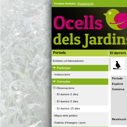
Visitant Anònim
[Participa-hi]
Portada
El darrers
Entitats col·laboradores
Participar
-
Instruccions
Període
Consultar
Espècie
Observacions
Comarca
-
El darrers 2 dies
-
El darrers 5 dies
-
El darrers 15 dies
-
Mapa dels jardins
Restricció
-
Galeria d'imatges i sons