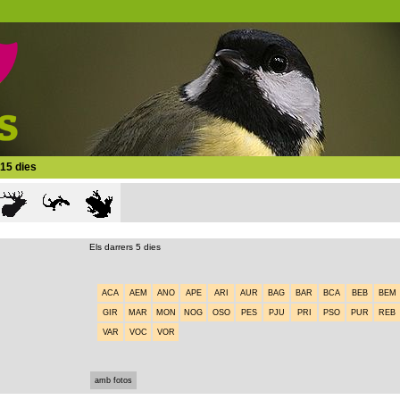
 15 dies
Els darrers 5 dies
ACA
AEM
ANO
APE
ARI
AUR
BAG
BAR
BCA
BEB
BEM
GIR
MAR
MON
NOG
OSO
PES
PJU
PRI
PSO
PUR
REB
VAR
VOC
VOR
amb fotos