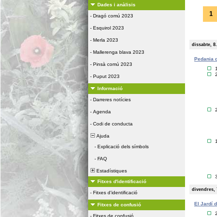
Dades i anàlisis
1
-
Dragó comú 2023
-
Esquirol 2023
-
Merla 2023
dissabte, 8
-
Mallerenga blava 2023
Pedania d
-
Pinsà comú 2023
-
Puput 2023
Informació
-
Darreres notícies
-
Agenda
-
Codi de conducta
Ajuda
-
Explicació dels símbols
-
FAQ
Estadístiques
Fitxes d'identificació
divendres, 
-
Fitxes d'identificació
El Jardí 
Fitxes de confusió
-
Fitxes de confusió