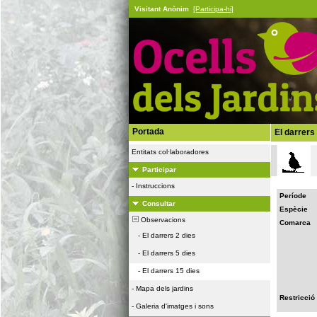
Visitant Anònim
[Participa-hi]
Portada
El darrers
Entitats col·laboradores
Participar
-
Instruccions
Període
Consultar
Espècie
Observacions
Comarca
-
El darrers 2 dies
-
El darrers 5 dies
-
El darrers 15 dies
-
Mapa dels jardins
Restricció
-
Galeria d'imatges i sons