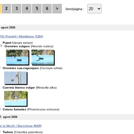
2
3
4
5
6
>
ítem/pàgina :
. agost 2026
’El Pinetell / Montblanc (CBA)
1
Puput
(Upupa epops)
27
Orenetes vulgars
(Hirundo rustica)
2
Orenetes cua-rogenques
(Cecropis rufula)
1
Cuereta blanca vulgar
(Motacilla alba)
3
Cotxes fumades
(Phoenicurus ochruros)
7. agost 2026
de la Mechi / Barcelona (BAR)
2
Tudons
(Columba palumbus)