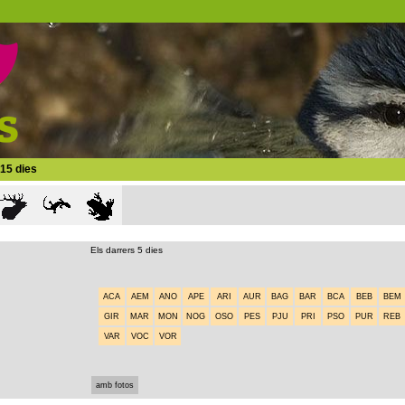
 15 dies
Els darrers 5 dies
ACA
AEM
ANO
APE
ARI
AUR
BAG
BAR
BCA
BEB
BEM
GIR
MAR
MON
NOG
OSO
PES
PJU
PRI
PSO
PUR
REB
VAR
VOC
VOR
amb fotos