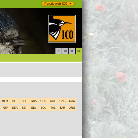
Portals web ICO
fr
en
es
ca
BER
BLL
BPE
CBA
CER
GAF
GAG
GAX
RIP
SEA
SEI
SEL
SOL
TAL
TAR
URG