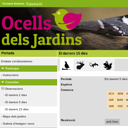
Visitant Anònim
[Participa-hi]
Portada
El darrers 15 dies
Entitats col·laboradores
Participar
-
Instruccions
Període
Els darrers 5 dies
Consultar
Espècie
Observacions
Comarca
ACA
AEM
-
El darrers 2 dies
GIR
MAR
-
El darrers 5 dies
VAR
VOC
-
El darrers 15 dies
-
Mapa dels jardins
Restricció
amb fotos
-
Galeria d'imatges i sons