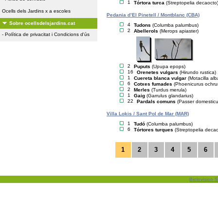
1
Tórtora turca
(Streptopelia decaocto
Ocells dels Jardins x a escoles
Pedania d’El Pinetell / Montblanc (CBA)
Sobre ocellsdelsjardins.cat
4
Tudons
(Columba palumbus)
2
Abellerols
(Merops apiaster)
-
Política de privacitat i Condicions d'ús
2
Puputs
(Upupa epops)
16
Orenetes vulgars
(Hirundo rustica)
1
Cuereta blanca vulgar
(Motacilla alb
6
Cotxes fumades
(Phoenicurus ochru
2
Merles
(Turdus merula)
1
Gaig
(Garrulus glandarius)
22
Pardals comuns
(Passer domesticu
Villa Lokis / Sant Pol de Mar (MAR)
1
Tudó
(Columba palumbus)
6
Tórtores turques
(Streptopelia deca
1
2
3
4
5
6
Biolovision S