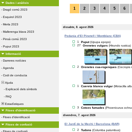
Dades i anàlisis
1
2
3
4
5
6
-
Dragó comú 2023
-
Esquirol 2023
-
Merla 2023
dissabte, 8. agost 2026
-
Mallerenga blava 2023
Pedania d’El Pinetell / Montblanc (CBA)
-
Pinsà comú 2023
1
Puput
(Upupa epops)
27
Orenetes vulgars
(Hirundo rustica)
-
Puput 2023
Informació
-
Darreres notícies
2
Orenetes cua-rogenques
(Cecropis r
-
Agenda
-
Codi de conducta
Ajuda
1
Cuereta blanca vulgar
(Motacilla alb
-
Explicació dels símbols
-
FAQ
Estadístiques
3
Cotxes fumades
(Phoenicurus ochru
Fitxes d'identificació
divendres, 7. agost 2026
-
Fitxes d'identificació
El Jardí de la Mechi / Barcelona (BAR)
Fitxes de confusió
2
Tudons
(Columba palumbus)
-
Fitxes de confusió