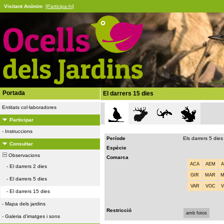
Visitant Anònim
[Participa-hi]
Portada
El darrers 15 dies
Entitats col·laboradores
Participar
-
Instruccions
Període
Els darrers 5 dies
Consultar
Espècie
Observacions
Comarca
ACA
AEM
-
El darrers 2 dies
GIR
MAR
-
El darrers 5 dies
VAR
VOC
-
El darrers 15 dies
-
Mapa dels jardins
Restricció
amb fotos
-
Galeria d'imatges i sons