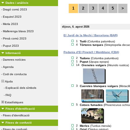
Dades i anàlisis
1
2
3
4
5
>
-
Dragó comú 2023
-
Esquirol 2023
-
Merla 2023
dijous, 6. agost 2026
-
Mallerenga blava 2023
El Jardí de la Mechi / Barcelona (BAR)
-
Pinsà comú 2023
1
Tudó
(Columba palumbus)
4
Tórtores turques
(Streptopelia deca
-
Puput 2023
Pedania d’El Pinetell / Montblanc (CBA)
Informació
2
Tudons
(Columba palumbus)
-
Darreres notícies
1
Puput
(Upupa epops)
14
Orenetes vulgars
(Hirundo rustica)
-
Agenda
-
Codi de conducta
Ajuda
3
Cueretes blanques vulgars
(Motacil
-
Explicació dels símbols
-
FAQ
Estadístiques
5
Cotxes fumades
(Phoenicurus ochru
Fitxes d'identificació
-
Fitxes d'identificació
Fitxes de confusió
2
Merles
(Turdus merula)
1
Oriol
(Oriolus oriolus)
-
Fitxes de confusió