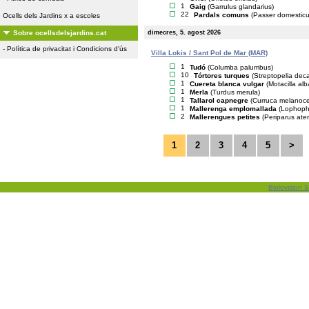
1
Gaig
(Garrulus glandarius)
22
Pardals comuns
(Passer domesticu
Ocells dels Jardins x a escoles
dimecres, 5. agost 2026
Sobre ocellsdelsjardins.cat
-
Política de privacitat i Condicions d'ús
Villa Lokis / Sant Pol de Mar (MAR)
1
Tudó
(Columba palumbus)
10
Tórtores turques
(Streptopelia dec
1
Cuereta blanca vulgar
(Motacilla alb
1
Merla
(Turdus merula)
1
Tallarol capnegre
(Curruca melanoc
1
Mallerenga emplomallada
(Lophopha
2
Mallerengues petites
(Periparus ater
1
2
3
4
5
>
Biolovision S