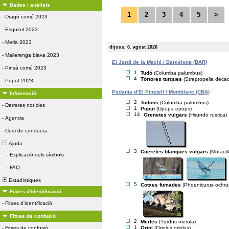
Dades i anàlisis
1
2
3
4
5
>
-
Dragó comú 2023
-
Esquirol 2023
-
Merla 2023
dijous, 6. agost 2026
-
Mallerenga blava 2023
El Jardí de la Mechi / Barcelona (BAR)
-
Pinsà comú 2023
1
Tudó
(Columba palumbus)
4
Tórtores turques
(Streptopelia deca
-
Puput 2023
Pedania d’El Pinetell / Montblanc (CBA)
Informació
2
Tudons
(Columba palumbus)
-
Darreres notícies
1
Puput
(Upupa epops)
14
Orenetes vulgars
(Hirundo rustica)
-
Agenda
-
Codi de conducta
Ajuda
3
Cueretes blanques vulgars
(Motacil
-
Explicació dels símbols
-
FAQ
Estadístiques
5
Cotxes fumades
(Phoenicurus ochru
Fitxes d'identificació
-
Fitxes d'identificació
Fitxes de confusió
2
Merles
(Turdus merula)
1
Oriol
(Oriolus oriolus)
-
Fitxes de confusió