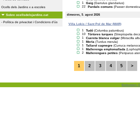
1
Gaig
(Garrulus glandarius)
22
Pardals comuns
(Passer domesticu
Ocells dels Jardins x a escoles
dimecres, 5. agost 2026
Sobre ocellsdelsjardins.cat
-
Política de privacitat i Condicions d'ús
Villa Lokis / Sant Pol de Mar (MAR)
1
Tudó
(Columba palumbus)
10
Tórtores turques
(Streptopelia dec
1
Cuereta blanca vulgar
(Motacilla alb
1
Merla
(Turdus merula)
1
Tallarol capnegre
(Curruca melanoc
1
Mallerenga emplomallada
(Lophopha
2
Mallerengues petites
(Periparus ater
1
2
3
4
5
>
Biolovision S