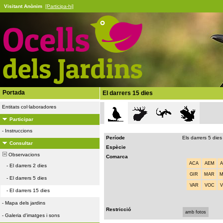
Visitant Anònim
[Participa-hi]
Portada
El darrers 15 dies
Entitats col·laboradores
Participar
-
Instruccions
Període
Els darrers 5 dies
Consultar
Espècie
Observacions
Comarca
ACA
AEM
-
El darrers 2 dies
GIR
MAR
-
El darrers 5 dies
VAR
VOC
-
El darrers 15 dies
-
Mapa dels jardins
Restricció
amb fotos
-
Galeria d'imatges i sons