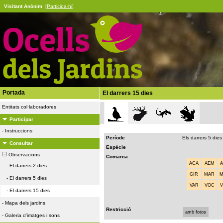
Visitant Anònim
[Participa-hi]
Portada
El darrers 15 dies
Entitats col·laboradores
Participar
-
Instruccions
Període
Els darrers 5 dies
Consultar
Espècie
Observacions
Comarca
ACA
AEM
-
El darrers 2 dies
GIR
MAR
-
El darrers 5 dies
VAR
VOC
-
El darrers 15 dies
-
Mapa dels jardins
Restricció
amb fotos
-
Galeria d'imatges i sons