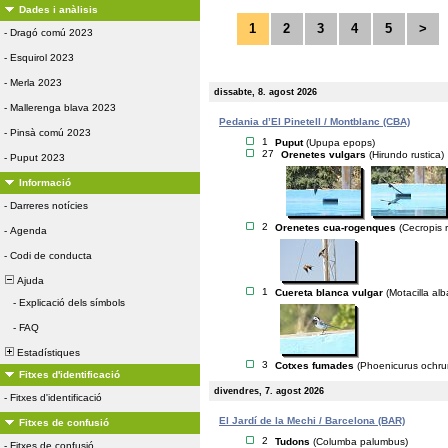
Dades i anàlisis
1
2
3
4
5
>
-
Dragó comú 2023
-
Esquirol 2023
-
Merla 2023
dissabte, 8. agost 2026
-
Mallerenga blava 2023
Pedania d’El Pinetell / Montblanc (CBA)
-
Pinsà comú 2023
1
Puput
(Upupa epops)
27
Orenetes vulgars
(Hirundo rustica)
-
Puput 2023
Informació
-
Darreres notícies
2
Orenetes cua-rogenques
(Cecropis r
-
Agenda
-
Codi de conducta
Ajuda
1
Cuereta blanca vulgar
(Motacilla alb
-
Explicació dels símbols
-
FAQ
Estadístiques
3
Cotxes fumades
(Phoenicurus ochru
Fitxes d'identificació
divendres, 7. agost 2026
-
Fitxes d'identificació
El Jardí de la Mechi / Barcelona (BAR)
Fitxes de confusió
2
Tudons
(Columba palumbus)
-
Fitxes de confusió