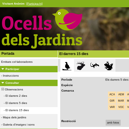
Visitant Anònim
[Participa-hi]
Portada
El darrers 15 dies
Entitats col·laboradores
Participar
-
Instruccions
Període
Els darrers 5 dies
Consultar
Espècie
Observacions
Comarca
ACA
AEM
-
El darrers 2 dies
GIR
MAR
-
El darrers 5 dies
VAR
VOC
-
El darrers 15 dies
-
Mapa dels jardins
Restricció
amb fotos
-
Galeria d'imatges i sons