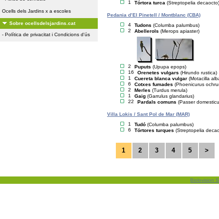
1
Tórtora turca
(Streptopelia decaocto
Ocells dels Jardins x a escoles
Pedania d’El Pinetell / Montblanc (CBA)
Sobre ocellsdelsjardins.cat
4
Tudons
(Columba palumbus)
2
Abellerols
(Merops apiaster)
-
Política de privacitat i Condicions d'ús
2
Puputs
(Upupa epops)
16
Orenetes vulgars
(Hirundo rustica)
1
Cuereta blanca vulgar
(Motacilla alb
6
Cotxes fumades
(Phoenicurus ochru
2
Merles
(Turdus merula)
1
Gaig
(Garrulus glandarius)
22
Pardals comuns
(Passer domesticu
Villa Lokis / Sant Pol de Mar (MAR)
1
Tudó
(Columba palumbus)
6
Tórtores turques
(Streptopelia deca
1
2
3
4
5
>
Biolovision S