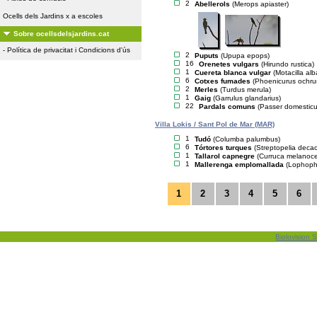
2
Abellerols
(Merops apiaster)
Ocells dels Jardins x a escoles
Sobre ocellsdelsjardins.cat
-
Política de privacitat i Condicions d'ús
2
Puputs
(Upupa epops)
16
Orenetes vulgars
(Hirundo rustica)
1
Cuereta blanca vulgar
(Motacilla alb
6
Cotxes fumades
(Phoenicurus ochru
2
Merles
(Turdus merula)
1
Gaig
(Garrulus glandarius)
22
Pardals comuns
(Passer domesticu
Villa Lokis / Sant Pol de Mar (MAR)
1
Tudó
(Columba palumbus)
6
Tórtores turques
(Streptopelia deca
1
Tallarol capnegre
(Curruca melanoc
1
Mallerenga emplomallada
(Lophopha
1
2
3
4
5
6
Biolovision S