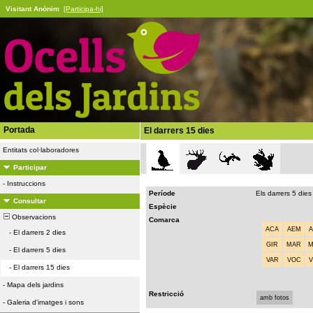
Visitant Anònim
[Participa-hi]
Portada
El darrers 15 dies
Entitats col·laboradores
Participar
-
Instruccions
Període
Els darrers 5 dies
Consultar
Espècie
Observacions
Comarca
ACA
AEM
-
El darrers 2 dies
GIR
MAR
-
El darrers 5 dies
VAR
VOC
-
El darrers 15 dies
-
Mapa dels jardins
Restricció
amb fotos
-
Galeria d'imatges i sons