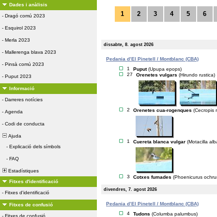
Dades i anàlisis
1
2
3
4
5
6
-
Dragó comú 2023
-
Esquirol 2023
-
Merla 2023
dissabte, 8. agost 2026
-
Mallerenga blava 2023
Pedania d’El Pinetell / Montblanc (CBA)
-
Pinsà comú 2023
1
Puput
(Upupa epops)
27
Orenetes vulgars
(Hirundo rustica)
-
Puput 2023
Informació
-
Darreres notícies
2
Orenetes cua-rogenques
(Cecropis r
-
Agenda
-
Codi de conducta
Ajuda
1
Cuereta blanca vulgar
(Motacilla alb
-
Explicació dels símbols
-
FAQ
Estadístiques
3
Cotxes fumades
(Phoenicurus ochru
Fitxes d'identificació
divendres, 7. agost 2026
-
Fitxes d'identificació
Pedania d’El Pinetell / Montblanc (CBA)
Fitxes de confusió
4
Tudons
(Columba palumbus)
-
Fitxes de confusió