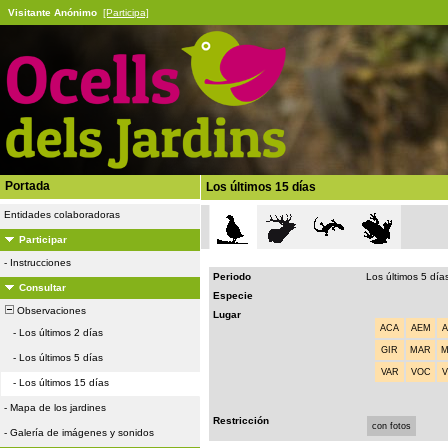
Visitante Anónimo
[Participa]
Portada
Los últimos 15 días
Entidades colaboradoras
Participar
-
Instrucciones
Periodo
Los últimos 5 día
Consultar
Especie
Observaciones
Lugar
ACA
AEM
-
Los últimos 2 días
GIR
MAR
-
Los últimos 5 días
VAR
VOC
-
Los últimos 15 días
-
Mapa de los jardines
Restricción
con fotos
-
Galería de imágenes y sonidos