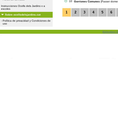
10
Gorriones Comunes
(Passer domes
Instrucciones Ocells dels Jardins x a
escoles
1
2
3
4
5
6
Sobre ocellsdelsjardins.cat
-
Política de privacidad y Condiciones de
uso
Biolovision S