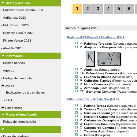
Datos y análisis
1
2
3
4
5
6
-
Salamanquesa común 2023
-
Ardilla roja 2023
-
Mirlo Común 2023
viernes, 7. agosto 2026
-
Herrerillo Común 2023
Pedania d’El Pinetell / Montblanc (CBA)
-
Pinzón Vulgar 2023
4
Palomas Torcaces
(Columba palum
2
Abejarucos Europeos
(Merops apias
-
Abubilla 2023
Información
-
Últimas noticias
2
Abubillas
(Upupa epops)
-
Agenda
16
Golondrinas Comunes
(Hirundo rus
1
Lavandera Blanca
(Motacilla alba)
-
Código de conducta
6
Colirrojos Tizones
(Phoenicurus och
2
Mirlos Comunes
(Turdus merula)
Ayuda
1
Arrendajo
(Garrulus glandarius)
22
Gorriones Comunes
(Passer domes
-
Explicación de los símbolos
Villa Lokis / Sant Pol de Mar (MAR)
-
FAQ
1
Paloma Torcaz
(Columba palumbus)
Estadísticas
6
Tórtolas Turcas
(Streptopelia decaoc
1
Curruca cabecinegra
(Curruca mela
Fitxes d'identificació
1
Herrerillo Capuchino
(Lophophanes c
2
Carboneros Garrapinos
(Periparus a
-
Fichas de identificación
2
Herrerillos Comunes
(Cyanistes cae
2
Carboneros Comunes
(Parus major)
1
Trepador Azul
(Sitta europaea)
1
Urraca
(Pica pica)
-
Fitxes de confusió