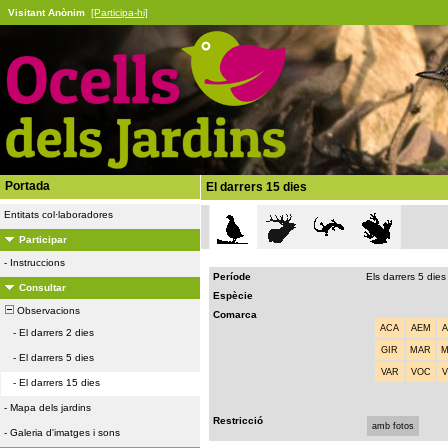
Visitant Anònim
[Participa-hi]
Portada
El darrers 15 dies
Entitats col·laboradores
Participar
-
Instruccions
Període
Els darrers 5 dies
Consultar
Espècie
Observacions
Comarca
ACA
AEM
-
El darrers 2 dies
GIR
MAR
-
El darrers 5 dies
VAR
VOC
-
El darrers 15 dies
-
Mapa dels jardins
Restricció
amb fotos
-
Galeria d'imatges i sons