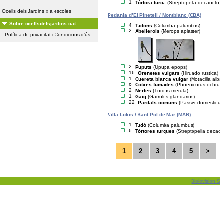
1
Tórtora turca
(Streptopelia decaocto
Ocells dels Jardins x a escoles
Pedania d’El Pinetell / Montblanc (CBA)
Sobre ocellsdelsjardins.cat
4
Tudons
(Columba palumbus)
2
Abellerols
(Merops apiaster)
-
Política de privacitat i Condicions d'ús
2
Puputs
(Upupa epops)
16
Orenetes vulgars
(Hirundo rustica)
1
Cuereta blanca vulgar
(Motacilla alb
6
Cotxes fumades
(Phoenicurus ochru
2
Merles
(Turdus merula)
1
Gaig
(Garrulus glandarius)
22
Pardals comuns
(Passer domesticu
Villa Lokis / Sant Pol de Mar (MAR)
1
Tudó
(Columba palumbus)
6
Tórtores turques
(Streptopelia deca
1
2
3
4
5
>
Biolovision S