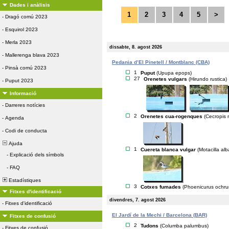
Dades i anàlisis
1
2
3
4
5
>
-
Dragó comú 2023
-
Esquirol 2023
-
Merla 2023
dissabte, 8. agost 2026
-
Mallerenga blava 2023
Pedania d’El Pinetell / Montblanc (CBA)
-
Pinsà comú 2023
1
Puput
(Upupa epops)
27
Orenetes vulgars
(Hirundo rustica)
-
Puput 2023
Informació
-
Darreres notícies
2
Orenetes cua-rogenques
(Cecropis r
-
Agenda
-
Codi de conducta
Ajuda
1
Cuereta blanca vulgar
(Motacilla alb
-
Explicació dels símbols
-
FAQ
Estadístiques
3
Cotxes fumades
(Phoenicurus ochru
Fitxes d'identificació
divendres, 7. agost 2026
-
Fitxes d'identificació
El Jardí de la Mechi / Barcelona (BAR)
Fitxes de confusió
2
Tudons
(Columba palumbus)
-
Fitxes de confusió