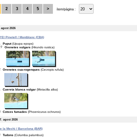
2
3
4
5
>
ítem/pàgina :
. agost 2026
’El Pinetell / Montblanc (CBA)
1
Puput
(Upupa epops)
27
Orenetes vulgars
(Hirundo rustica)
2
Orenetes cua-rogenques
(Cecropis rufula)
1
Cuereta blanca vulgar
(Motacilla alba)
3
Cotxes fumades
(Phoenicurus ochruros)
7. agost 2026
de la Mechi / Barcelona (BAR)
2
Tudons
(Columba palumbus)