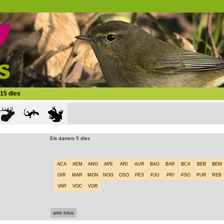
 15 dies
Els darrers 5 dies
ACA
AEM
ANO
APE
ARI
AUR
BAG
BAR
BCA
BEB
BEM
GIR
MAR
MON
NOG
OSO
PES
PJU
PRI
PSO
PUR
REB
VAR
VOC
VOR
amb fotos