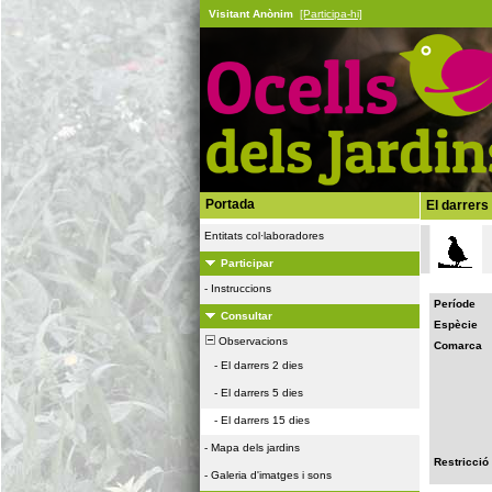
Visitant Anònim
[Participa-hi]
Portada
El darrers
Entitats col·laboradores
Participar
-
Instruccions
Període
Consultar
Espècie
Observacions
Comarca
-
El darrers 2 dies
-
El darrers 5 dies
-
El darrers 15 dies
-
Mapa dels jardins
Restricció
-
Galeria d'imatges i sons