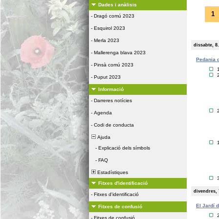
Dades i anàlisis
1
-
Dragó comú 2023
-
Esquirol 2023
-
Merla 2023
dissabte, 8
-
Mallerenga blava 2023
Pedania d
-
Pinsà comú 2023
-
Puput 2023
Informació
-
Darreres notícies
-
Agenda
-
Codi de conducta
Ajuda
-
Explicació dels símbols
-
FAQ
Estadístiques
Fitxes d'identificació
divendres, 
-
Fitxes d'identificació
El Jardí 
Fitxes de confusió
-
Fitxes de confusió