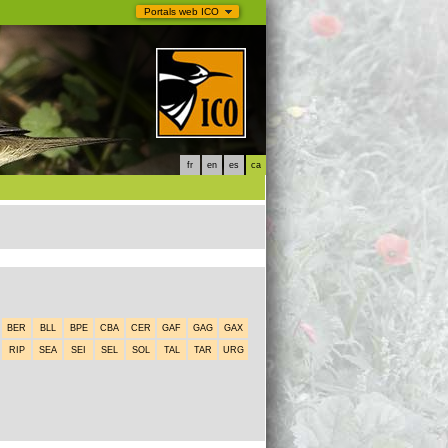
Portals web ICO
fr
en
es
ca
BER
BLL
BPE
CBA
CER
GAF
GAG
GAX
RIP
SEA
SEI
SEL
SOL
TAL
TAR
URG