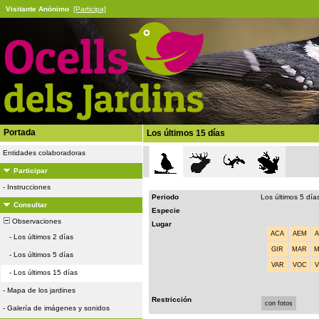
Visitante Anónimo
[Participa]
Portada
Los últimos 15 días
Entidades colaboradoras
Participar
-
Instrucciones
Periodo
Los últimos 5 día
Consultar
Especie
Observaciones
Lugar
ACA
AEM
-
Los últimos 2 días
GIR
MAR
-
Los últimos 5 días
VAR
VOC
-
Los últimos 15 días
-
Mapa de los jardines
Restricción
con fotos
-
Galería de imágenes y sonidos