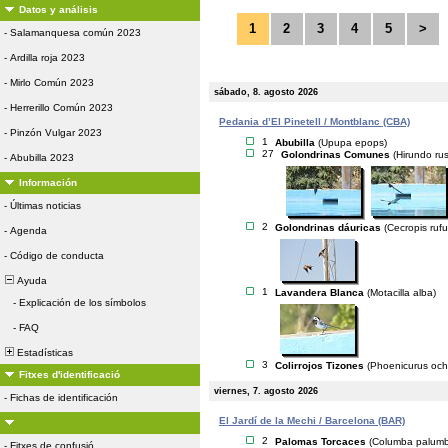
Datos y análisis
1
2
3
4
5
>
-
Salamanquesa común 2023
-
Ardilla roja 2023
-
Mirlo Común 2023
sábado, 8. agosto 2026
-
Herrerillo Común 2023
Pedania d’El Pinetell / Montblanc (CBA)
-
Pinzón Vulgar 2023
1
Abubilla
(Upupa epops)
27
Golondrinas Comunes
(Hirundo rus
-
Abubilla 2023
Información
-
Últimas noticias
2
Golondrinas dáuricas
(Cecropis rufu
-
Agenda
-
Código de conducta
Ayuda
1
Lavandera Blanca
(Motacilla alba)
-
Explicación de los símbolos
-
FAQ
Estadísticas
3
Colirrojos Tizones
(Phoenicurus och
Fitxes d'identificació
viernes, 7. agosto 2026
-
Fichas de identificación
El Jardí de la Mechi / Barcelona (BAR)
2
Palomas Torcaces
(Columba palum
-
Fitxes de confusió