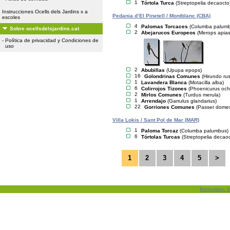
1
Tórtola Turca
(Streptopelia decaocto
Instrucciones Ocells dels Jardins x a
Pedania d’El Pinetell / Montblanc (CBA)
escoles
4
Palomas Torcaces
(Columba palum
Sobre ocellsdelsjardins.cat
2
Abejarucos Europeos
(Merops apias
-
Política de privacidad y Condiciones de
uso
2
Abubillas
(Upupa epops)
16
Golondrinas Comunes
(Hirundo rus
1
Lavandera Blanca
(Motacilla alba)
6
Colirrojos Tizones
(Phoenicurus och
2
Mirlos Comunes
(Turdus merula)
1
Arrendajo
(Garrulus glandarius)
22
Gorriones Comunes
(Passer domes
Villa Lokis / Sant Pol de Mar (MAR)
1
Paloma Torcaz
(Columba palumbus)
6
Tórtolas Turcas
(Streptopelia decaoc
1
2
3
4
5
>
Biolovision S