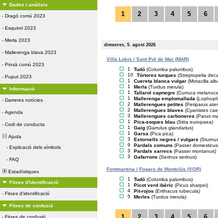
Dades i anàlisis
1
2
3
4
5
6
-
Dragó comú 2023
-
Esquirol 2023
-
Merla 2023
dimecres, 5. agost 2026
-
Mallerenga blava 2023
Villa Lokis / Sant Pol de Mar (MAR)
-
Pinsà comú 2023
1
Tudó
(Columba palumbus)
10
Tórtores turques
(Streptopelia dec
-
Puput 2023
1
Cuereta blanca vulgar
(Motacilla alb
1
Merla
(Turdus merula)
Informació
1
Tallarol capnegre
(Curruca melanoc
1
Mallerenga emplomallada
(Lophopha
-
Darreres notícies
2
Mallerengues petites
(Periparus ater
2
Mallerengues blaves
(Cyanistes cae
-
Agenda
3
Mallerengues carboneres
(Parus ma
1
Pica-soques blau
(Sitta europaea)
-
Codi de conducta
1
Gaig
(Garrulus glandarius)
1
Garsa
(Pica pica)
Ajuda
3
Estornells negres / vulgars
(Sturnus
9
Pardals comuns
(Passer domesticus
-
Explicació dels símbols
3
Pardals xarrecs
(Passer montanus)
3
Gafarrons
(Serinus serinus)
-
FAQ
Fontmartina / Fogars de Montclús (VOR)
Estadístiques
1
Tudó
(Columba palumbus)
Fitxes d'identificació
1
Picot verd ibèric
(Picus sharpei)
4
Pit-rojos
(Erithacus rubecula)
-
Fitxes d'identificació
5
Merles
(Turdus merula)
Fitxes de confusió
1
2
3
4
5
6
-
Fitxes de confusió