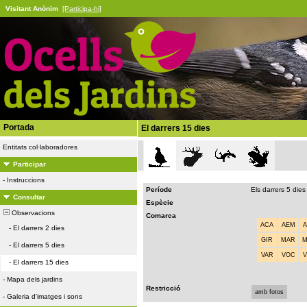
Visitant Anònim
[Participa-hi]
Portada
El darrers 15 dies
Entitats col·laboradores
Participar
-
Instruccions
Període
Els darrers 5 dies
Consultar
Espècie
Observacions
Comarca
ACA
AEM
-
El darrers 2 dies
GIR
MAR
-
El darrers 5 dies
VAR
VOC
-
El darrers 15 dies
-
Mapa dels jardins
Restricció
amb fotos
-
Galeria d'imatges i sons