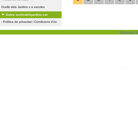
Ocells dels Jardins x a escoles
Sobre ocellsdelsjardins.cat
-
Política de privacitat i Condicions d'ús
Biolovision S