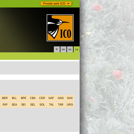
Portals web ICO
fr
en
es
ca
BER
BLL
BPE
CBA
CER
GAF
GAG
GAX
RIP
SEA
SEI
SEL
SOL
TAL
TAR
URG