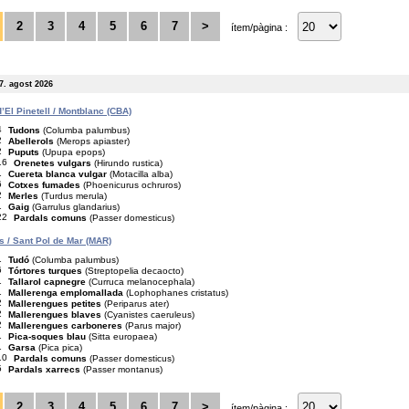
2
3
4
5
6
7
>
ítem/pàgina :
7. agost 2026
’El Pinetell / Montblanc (CBA)
4
Tudons
(Columba palumbus)
2
Abellerols
(Merops apiaster)
2
Puputs
(Upupa epops)
16
Orenetes vulgars
(Hirundo rustica)
1
Cuereta blanca vulgar
(Motacilla alba)
6
Cotxes fumades
(Phoenicurus ochruros)
2
Merles
(Turdus merula)
1
Gaig
(Garrulus glandarius)
22
Pardals comuns
(Passer domesticus)
is / Sant Pol de Mar (MAR)
1
Tudó
(Columba palumbus)
6
Tórtores turques
(Streptopelia decaocto)
1
Tallarol capnegre
(Curruca melanocephala)
1
Mallerenga emplomallada
(Lophophanes cristatus)
2
Mallerengues petites
(Periparus ater)
2
Mallerengues blaves
(Cyanistes caeruleus)
2
Mallerengues carboneres
(Parus major)
1
Pica-soques blau
(Sitta europaea)
1
Garsa
(Pica pica)
10
Pardals comuns
(Passer domesticus)
5
Pardals xarrecs
(Passer montanus)
2
3
4
5
6
7
>
ítem/pàgina :