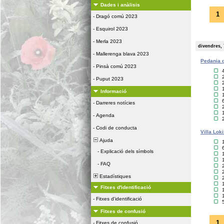
Dades i anàlisis
1
-
Dragó comú 2023
-
Esquirol 2023
-
Merla 2023
divendres, 
-
Mallerenga blava 2023
Pedania d
-
Pinsà comú 2023
-
Puput 2023
Informació
-
Darreres notícies
-
Agenda
-
Codi de conducta
Villa Lok
Ajuda
-
Explicació dels símbols
-
FAQ
Estadístiques
Fitxes d'identificació
-
Fitxes d'identificació
Fitxes de confusió
1
-
Fitxes de confusió