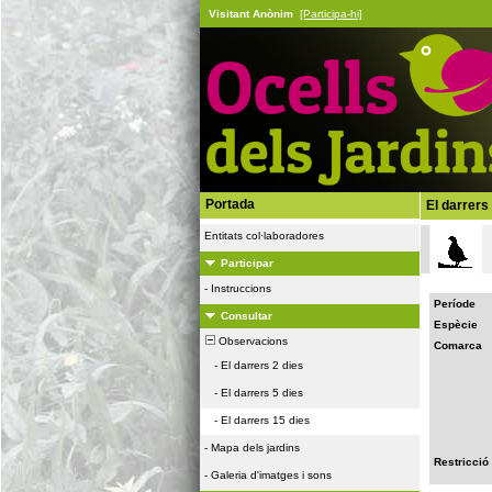
Visitant Anònim
[Participa-hi]
Portada
El darrers
Entitats col·laboradores
Participar
-
Instruccions
Període
Consultar
Espècie
Observacions
Comarca
-
El darrers 2 dies
-
El darrers 5 dies
-
El darrers 15 dies
-
Mapa dels jardins
Restricció
-
Galeria d'imatges i sons