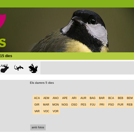
 15 dies
Els darrers 5 dies
ACA
AEM
ANO
APE
ARI
AUR
BAG
BAR
BCA
BEB
BEM
GIR
MAR
MON
NOG
OSO
PES
PJU
PRI
PSO
PUR
REB
VAR
VOC
VOR
amb fotos