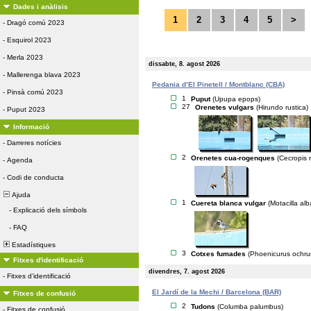
Dades i anàlisis
1
2
3
4
5
>
-
Dragó comú 2023
-
Esquirol 2023
-
Merla 2023
dissabte, 8. agost 2026
-
Mallerenga blava 2023
Pedania d’El Pinetell / Montblanc (CBA)
-
Pinsà comú 2023
1
Puput
(Upupa epops)
27
Orenetes vulgars
(Hirundo rustica)
-
Puput 2023
Informació
-
Darreres notícies
2
Orenetes cua-rogenques
(Cecropis r
-
Agenda
-
Codi de conducta
Ajuda
1
Cuereta blanca vulgar
(Motacilla alb
-
Explicació dels símbols
-
FAQ
Estadístiques
3
Cotxes fumades
(Phoenicurus ochru
Fitxes d'identificació
divendres, 7. agost 2026
-
Fitxes d'identificació
El Jardí de la Mechi / Barcelona (BAR)
Fitxes de confusió
2
Tudons
(Columba palumbus)
-
Fitxes de confusió