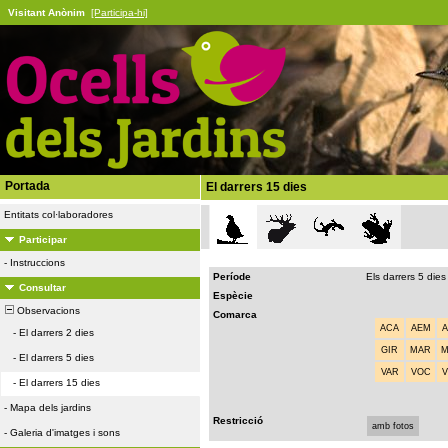
Visitant Anònim
[Participa-hi]
Portada
El darrers 15 dies
Entitats col·laboradores
Participar
-
Instruccions
Període
Els darrers 5 dies
Consultar
Espècie
Observacions
Comarca
ACA
AEM
-
El darrers 2 dies
GIR
MAR
-
El darrers 5 dies
VAR
VOC
-
El darrers 15 dies
-
Mapa dels jardins
Restricció
amb fotos
-
Galeria d'imatges i sons