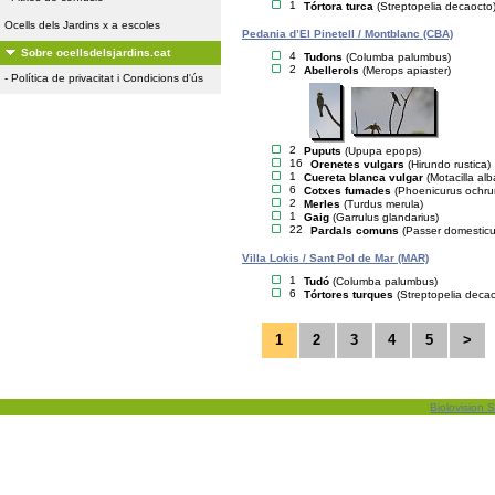
1
Tórtora turca
(Streptopelia decaocto
Ocells dels Jardins x a escoles
Pedania d’El Pinetell / Montblanc (CBA)
Sobre ocellsdelsjardins.cat
4
Tudons
(Columba palumbus)
2
Abellerols
(Merops apiaster)
-
Política de privacitat i Condicions d'ús
2
Puputs
(Upupa epops)
16
Orenetes vulgars
(Hirundo rustica)
1
Cuereta blanca vulgar
(Motacilla alb
6
Cotxes fumades
(Phoenicurus ochru
2
Merles
(Turdus merula)
1
Gaig
(Garrulus glandarius)
22
Pardals comuns
(Passer domesticu
Villa Lokis / Sant Pol de Mar (MAR)
1
Tudó
(Columba palumbus)
6
Tórtores turques
(Streptopelia deca
1
2
3
4
5
>
Biolovision S