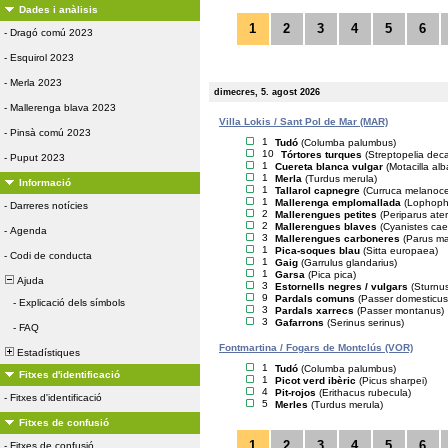
Dades i anàlisis
1
2
3
4
5
6
-
Dragó comú 2023
-
Esquirol 2023
-
Merla 2023
dimecres, 5. agost 2026
-
Mallerenga blava 2023
Villa Lokis / Sant Pol de Mar (MAR)
-
Pinsà comú 2023
1
Tudó
(Columba palumbus)
10
Tórtores turques
(Streptopelia dec
-
Puput 2023
1
Cuereta blanca vulgar
(Motacilla alb
1
Merla
(Turdus merula)
Informació
1
Tallarol capnegre
(Curruca melanoc
1
Mallerenga emplomallada
(Lophopha
-
Darreres notícies
2
Mallerengues petites
(Periparus ater
2
Mallerengues blaves
(Cyanistes cae
-
Agenda
3
Mallerengues carboneres
(Parus ma
1
Pica-soques blau
(Sitta europaea)
-
Codi de conducta
1
Gaig
(Garrulus glandarius)
1
Garsa
(Pica pica)
Ajuda
3
Estornells negres / vulgars
(Sturnus
9
Pardals comuns
(Passer domesticus
-
Explicació dels símbols
3
Pardals xarrecs
(Passer montanus)
3
Gafarrons
(Serinus serinus)
-
FAQ
Fontmartina / Fogars de Montclús (VOR)
Estadístiques
1
Tudó
(Columba palumbus)
Fitxes d'identificació
1
Picot verd ibèric
(Picus sharpei)
4
Pit-rojos
(Erithacus rubecula)
-
Fitxes d'identificació
5
Merles
(Turdus merula)
Fitxes de confusió
1
2
3
4
5
6
-
Fitxes de confusió