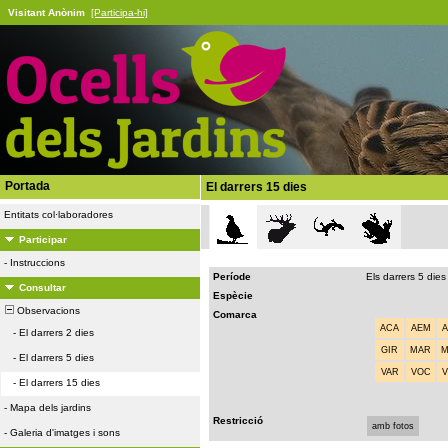
Visitant Anònim
[Participa-hi]
Portada
El darrers 15 dies
Entitats col·laboradores
Participar
-
Instruccions
Període
Els darrers 5 dies
Consultar
Espècie
Observacions
Comarca
ACA
AEM
-
El darrers 2 dies
GIR
MAR
-
El darrers 5 dies
VAR
VOC
-
El darrers 15 dies
-
Mapa dels jardins
Restricció
amb fotos
-
Galeria d'imatges i sons