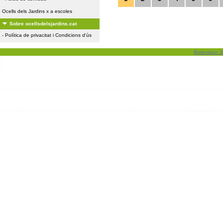
Ocells dels Jardins x a escoles
Sobre ocellsdelsjardins.cat
-
Política de privacitat i Condicions d'ús
Biolovision S