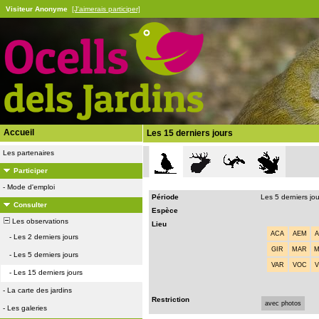
Visiteur Anonyme
[J'aimerais participer]
Accueil
Les 15 derniers jours
Les partenaires
Participer
-
Mode d'emploi
Période
Les 5 derniers jo
Consulter
Espèce
Les observations
Lieu
ACA
AEM
-
Les 2 derniers jours
GIR
MAR
-
Les 5 derniers jours
VAR
VOC
-
Les 15 derniers jours
-
La carte des jardins
Restriction
avec photos
-
Les galeries