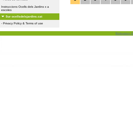
Instruccions Ocells dels Jardins x a
escoles
Sur ocellsdelsjardins.cat
-
Privacy Policy & Terms of use
Biolovision S