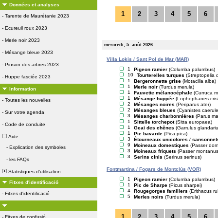
Données et analyses
1
2
3
4
5
6
-
Tarente de Maurétanie 2023
-
Ecureuil roux 2023
-
Merle noir 2023
mercredi, 5. août 2026
-
Mésange bleue 2023
Villa Lokis / Sant Pol de Mar (MAR)
-
Pinson des arbres 2023
1
Pigeon ramier
(Columba palumbus)
10
Tourterelles turques
(Streptopelia 
-
Huppe fasciée 2023
1
Bergeronnette grise
(Motacilla alba)
1
Merle noir
(Turdus merula)
Information
1
Fauvette mélanocéphale
(Curruca 
1
Mésange huppée
(Lophophanes cris
-
Toutes les nouvelles
2
Mésanges noires
(Periparus ater)
2
Mésanges bleues
(Cyanistes caerul
-
Sur votre agenda
3
Mésanges charbonnières
(Parus ma
1
Sittelle torchepot
(Sitta europaea)
-
Code de conduite
1
Geai des chênes
(Garrulus glandariu
1
Pie bavarde
(Pica pica)
Aide
3
Étourneaux unicolores / sansonnet
9
Moineaux domestiques
(Passer dom
-
Explication des symboles
3
Moineaux friquets
(Passer montanus
3
Serins cinis
(Serinus serinus)
-
les FAQs
Fontmartina / Fogars de Montclús (VOR)
Statistiques d'utilisation
1
Pigeon ramier
(Columba palumbus)
Fitxes d'identificació
1
Pic de Sharpe
(Picus sharpei)
4
Rougegorges familiers
(Erithacus r
-
Fitxes d'identificació
5
Merles noirs
(Turdus merula)
1
2
3
4
5
6
-
Fitxes de confusió