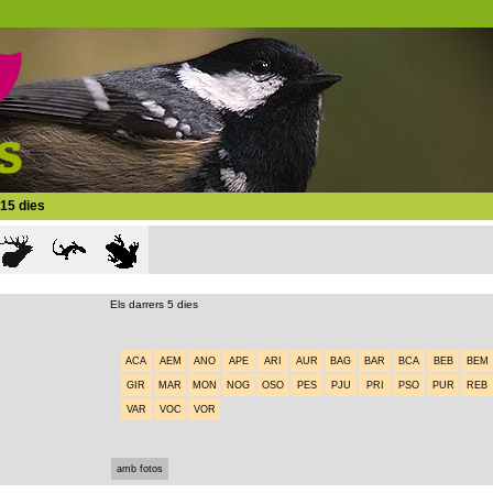
 15 dies
Els darrers 5 dies
ACA
AEM
ANO
APE
ARI
AUR
BAG
BAR
BCA
BEB
BEM
GIR
MAR
MON
NOG
OSO
PES
PJU
PRI
PSO
PUR
REB
VAR
VOC
VOR
amb fotos