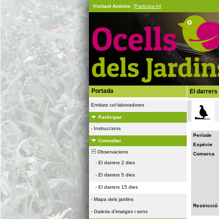
Visitant Anònim
[Participa-hi]
Portada
El darrers
Entitats col·laboradores
Participar
-
Instruccions
Període
Consultar
Espècie
Observacions
Comarca
-
El darrers 2 dies
-
El darrers 5 dies
-
El darrers 15 dies
-
Mapa dels jardins
Restricció
-
Galeria d'imatges i sons