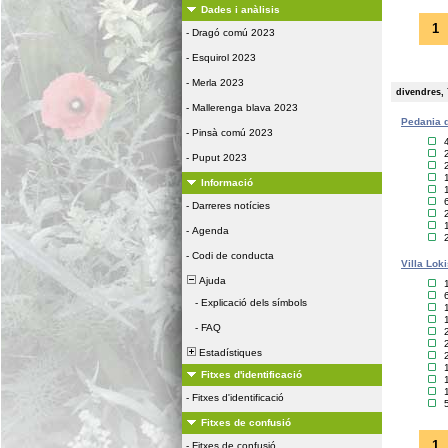
Dades i anàlisis
1
-
Dragó comú 2023
-
Esquirol 2023
-
Merla 2023
divendres, 
-
Mallerenga blava 2023
Pedania d
-
Pinsà comú 2023
-
Puput 2023
Informació
-
Darreres notícies
-
Agenda
-
Codi de conducta
Villa Lok
Ajuda
-
Explicació dels símbols
-
FAQ
Estadístiques
Fitxes d'identificació
-
Fitxes d'identificació
Fitxes de confusió
1
-
Fitxes de confusió