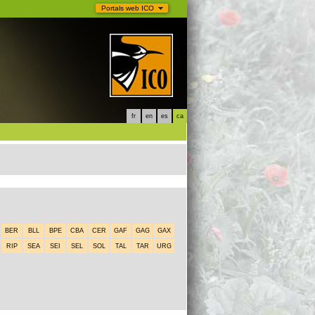
Portals web ICO
fr
en
es
ca
BER
BLL
BPE
CBA
CER
GAF
GAG
GAX
RIP
SEA
SEI
SEL
SOL
TAL
TAR
URG