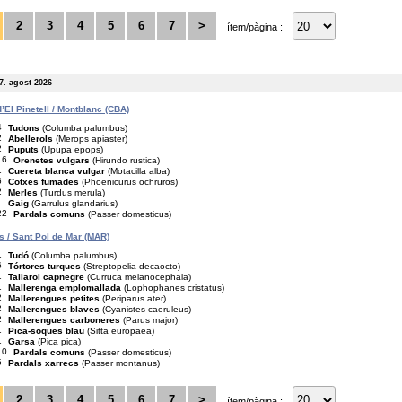
2
3
4
5
6
7
>
ítem/pàgina :
7. agost 2026
’El Pinetell / Montblanc (CBA)
4
Tudons
(Columba palumbus)
2
Abellerols
(Merops apiaster)
2
Puputs
(Upupa epops)
16
Orenetes vulgars
(Hirundo rustica)
1
Cuereta blanca vulgar
(Motacilla alba)
6
Cotxes fumades
(Phoenicurus ochruros)
2
Merles
(Turdus merula)
1
Gaig
(Garrulus glandarius)
22
Pardals comuns
(Passer domesticus)
is / Sant Pol de Mar (MAR)
1
Tudó
(Columba palumbus)
6
Tórtores turques
(Streptopelia decaocto)
1
Tallarol capnegre
(Curruca melanocephala)
1
Mallerenga emplomallada
(Lophophanes cristatus)
2
Mallerengues petites
(Periparus ater)
2
Mallerengues blaves
(Cyanistes caeruleus)
2
Mallerengues carboneres
(Parus major)
1
Pica-soques blau
(Sitta europaea)
1
Garsa
(Pica pica)
10
Pardals comuns
(Passer domesticus)
5
Pardals xarrecs
(Passer montanus)
2
3
4
5
6
7
>
ítem/pàgina :