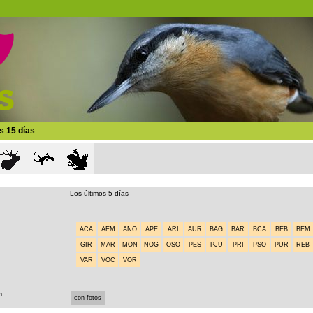
s 15 días
Los últimos 5 días
ACA
AEM
ANO
APE
ARI
AUR
BAG
BAR
BCA
BEB
BEM
GIR
MAR
MON
NOG
OSO
PES
PJU
PRI
PSO
PUR
REB
VAR
VOC
VOR
n
con fotos