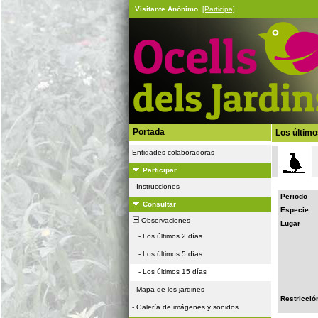
Visitante Anónimo
[Participa]
Portada
Los último
Entidades colaboradoras
Participar
-
Instrucciones
Periodo
Consultar
Especie
Observaciones
Lugar
-
Los últimos 2 días
-
Los últimos 5 días
-
Los últimos 15 días
-
Mapa de los jardines
Restricció
-
Galería de imágenes y sonidos