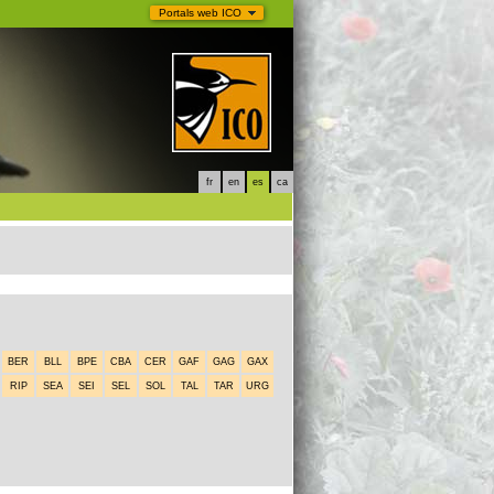
Portals web ICO
fr
en
es
ca
BER
BLL
BPE
CBA
CER
GAF
GAG
GAX
RIP
SEA
SEI
SEL
SOL
TAL
TAR
URG