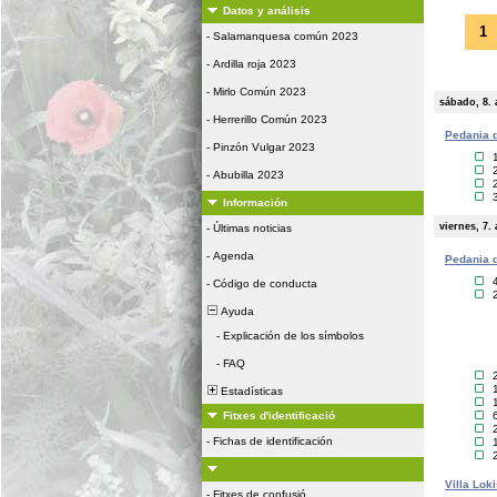
Datos y análisis
1
-
Salamanquesa común 2023
-
Ardilla roja 2023
-
Mirlo Común 2023
sábado, 8. 
-
Herrerillo Común 2023
Pedania d
-
Pinzón Vulgar 2023
-
Abubilla 2023
Información
viernes, 7.
-
Últimas noticias
-
Agenda
Pedania d
-
Código de conducta
Ayuda
-
Explicación de los símbolos
-
FAQ
Estadísticas
Fitxes d'identificació
-
Fichas de identificación
Villa Lok
-
Fitxes de confusió