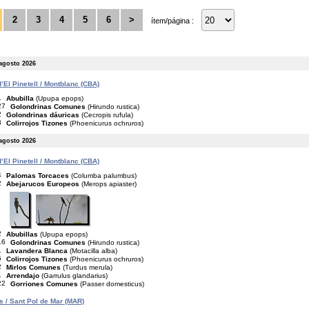
2
3
4
5
6
>
ítem/página :
agosto 2026
’El Pinetell / Montblanc (CBA)
1
Abubilla
(Upupa epops)
27
Golondrinas Comunes
(Hirundo rustica)
2
Golondrinas dáuricas
(Cecropis rufula)
3
Colirrojos Tizones
(Phoenicurus ochruros)
 agosto 2026
’El Pinetell / Montblanc (CBA)
4
Palomas Torcaces
(Columba palumbus)
2
Abejarucos Europeos
(Merops apiaster)
2
Abubillas
(Upupa epops)
16
Golondrinas Comunes
(Hirundo rustica)
1
Lavandera Blanca
(Motacilla alba)
6
Colirrojos Tizones
(Phoenicurus ochruros)
2
Mirlos Comunes
(Turdus merula)
1
Arrendajo
(Garrulus glandarius)
22
Gorriones Comunes
(Passer domesticus)
is / Sant Pol de Mar (MAR)