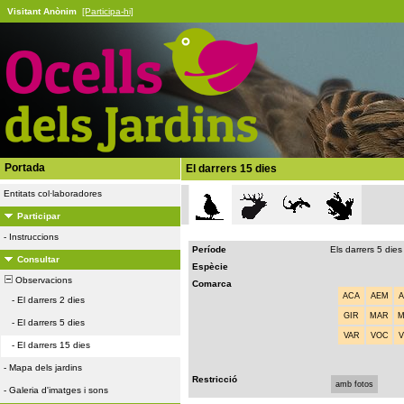
Visitant Anònim
[Participa-hi]
Portada
El darrers 15 dies
Entitats col·laboradores
Participar
-
Instruccions
Període
Els darrers 5 dies
Consultar
Espècie
Observacions
Comarca
ACA
AEM
-
El darrers 2 dies
GIR
MAR
-
El darrers 5 dies
VAR
VOC
-
El darrers 15 dies
-
Mapa dels jardins
Restricció
amb fotos
-
Galeria d'imatges i sons