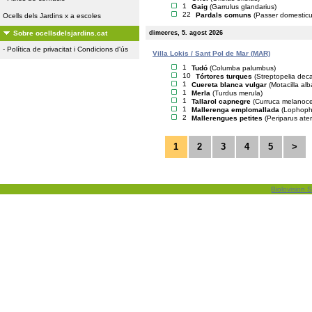
1
Gaig
(Garrulus glandarius)
22
Pardals comuns
(Passer domesticu
Ocells dels Jardins x a escoles
dimecres, 5. agost 2026
Sobre ocellsdelsjardins.cat
-
Política de privacitat i Condicions d'ús
Villa Lokis / Sant Pol de Mar (MAR)
1
Tudó
(Columba palumbus)
10
Tórtores turques
(Streptopelia dec
1
Cuereta blanca vulgar
(Motacilla alb
1
Merla
(Turdus merula)
1
Tallarol capnegre
(Curruca melanoc
1
Mallerenga emplomallada
(Lophopha
2
Mallerengues petites
(Periparus ater
1
2
3
4
5
>
Biolovision S