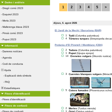
Dades i anàlisis
1
2
3
4
5
>
-
Dragó comú 2023
-
Esquirol 2023
-
Merla 2023
dijous, 6. agost 2026
-
Mallerenga blava 2023
El Jardí de la Mechi / Barcelona (BAR)
-
Pinsà comú 2023
1
Tudó
(Columba palumbus)
4
Tórtores turques
(Streptopelia deca
-
Puput 2023
Pedania d’El Pinetell / Montblanc (CBA)
Informació
2
Tudons
(Columba palumbus)
-
Darreres notícies
1
Puput
(Upupa epops)
14
Orenetes vulgars
(Hirundo rustica)
-
Agenda
-
Codi de conducta
Ajuda
3
Cueretes blanques vulgars
(Motacil
-
Explicació dels símbols
-
FAQ
Estadístiques
5
Cotxes fumades
(Phoenicurus ochru
Fitxes d'identificació
-
Fitxes d'identificació
Fitxes de confusió
2
Merles
(Turdus merula)
1
Oriol
(Oriolus oriolus)
-
Fitxes de confusió