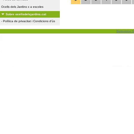
Ocells dels Jardins x a escoles
Sobre ocellsdelsjardins.cat
-
Política de privacitat i Condicions d'ús
Biolovision S