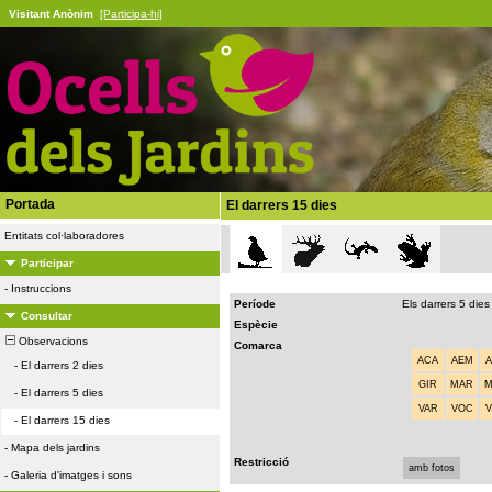
Visitant Anònim
[Participa-hi]
Portada
El darrers 15 dies
Entitats col·laboradores
Participar
-
Instruccions
Període
Els darrers 5 dies
Consultar
Espècie
Observacions
Comarca
ACA
AEM
-
El darrers 2 dies
GIR
MAR
-
El darrers 5 dies
VAR
VOC
-
El darrers 15 dies
-
Mapa dels jardins
Restricció
amb fotos
-
Galeria d'imatges i sons