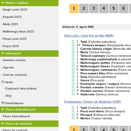
Dades i anàlisis
1
2
3
4
5
6
-
Dragó comú 2023
-
Esquirol 2023
-
Merla 2023
dimecres, 5. agost 2026
-
Mallerenga blava 2023
Villa Lokis / Sant Pol de Mar (MAR)
-
Pinsà comú 2023
1
Tudó
(Columba palumbus)
10
Tórtores turques
(Streptopelia dec
-
Puput 2023
1
Cuereta blanca vulgar
(Motacilla alb
1
Merla
(Turdus merula)
Informació
1
Tallarol capnegre
(Curruca melanoc
1
Mallerenga emplomallada
(Lophopha
-
Darreres notícies
2
Mallerengues petites
(Periparus ater
2
Mallerengues blaves
(Cyanistes cae
-
Agenda
3
Mallerengues carboneres
(Parus ma
1
Pica-soques blau
(Sitta europaea)
-
Codi de conducta
1
Gaig
(Garrulus glandarius)
1
Garsa
(Pica pica)
Ajuda
3
Estornells negres / vulgars
(Sturnus
9
Pardals comuns
(Passer domesticus
-
Explicació dels símbols
3
Pardals xarrecs
(Passer montanus)
3
Gafarrons
(Serinus serinus)
-
FAQ
Fontmartina / Fogars de Montclús (VOR)
Estadístiques
1
Tudó
(Columba palumbus)
Fitxes d'identificació
1
Picot verd ibèric
(Picus sharpei)
4
Pit-rojos
(Erithacus rubecula)
-
Fitxes d'identificació
5
Merles
(Turdus merula)
Fitxes de confusió
1
2
3
4
5
6
-
Fitxes de confusió