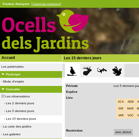
Visiteur Anonyme
[J'aimerais participer]
Accueil
Les 15 derniers jours
Les partenaires
Participer
-
Mode d'emploi
Période
Les 5 derniers jo
Consulter
Espèce
Les observations
Lieu
ACA
AEM
-
Les 2 derniers jours
GIR
MAR
-
Les 5 derniers jours
VAR
VOC
-
Les 15 derniers jours
-
La carte des jardins
Restriction
avec photos
-
Les galeries