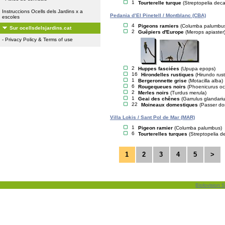
1
Tourterelle turque
(Streptopelia dec
Instruccions Ocells dels Jardins x a
Pedania d’El Pinetell / Montblanc (CBA)
escoles
4
Pigeons ramiers
(Columba palumbu
Sur ocellsdelsjardins.cat
2
Guêpiers d'Europe
(Merops apiaster
-
Privacy Policy & Terms of use
2
Huppes fasciées
(Upupa epops)
16
Hirondelles rustiques
(Hirundo rust
1
Bergeronnette grise
(Motacilla alba)
6
Rougequeues noirs
(Phoenicurus oc
2
Merles noirs
(Turdus merula)
1
Geai des chênes
(Garrulus glandariu
22
Moineaux domestiques
(Passer do
Villa Lokis / Sant Pol de Mar (MAR)
1
Pigeon ramier
(Columba palumbus)
6
Tourterelles turques
(Streptopelia d
1
2
3
4
5
>
Biolovision S