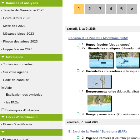
Données et analyses
1
2
3
4
5
>
-
Tarente de Maurétanie 2023
-
Ecureuil roux 2023
-
Merle noir 2023
samedi, 8. août 2026
-
Mésange bleue 2023
Pedania d’El Pinetell / Montblanc (CBA)
-
Pinson des arbres 2023
1
Huppe fasciée
(Upupa epops)
27
Hirondelles rustiques
(Hirundo rust
-
Huppe fasciée 2023
Information
-
Toutes les nouvelles
2
Hirondelles rousselines
(Cecropis ru
-
Sur votre agenda
-
Code de conduite
Aide
1
Bergeronnette grise
(Motacilla alba)
-
Explication des symboles
-
les FAQs
Statistiques d'utilisation
3
Rougequeues noirs
(Phoenicurus oc
Fitxes d'identificació
vendredi, 7. août 2026
-
Fitxes d'identificació
El Jardí de la Mechi / Barcelona (BAR)
2
Pigeons ramiers
(Columba palumbu
-
Fitxes de confusió