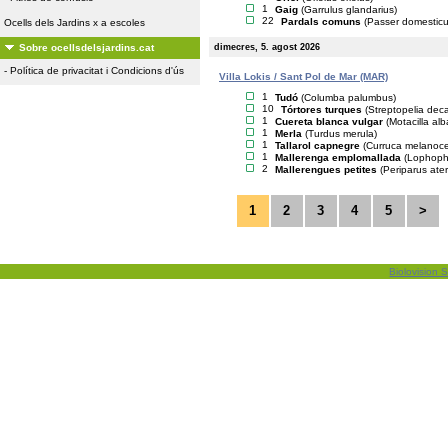
1
Gaig
(Garrulus glandarius)
22
Pardals comuns
(Passer domesticu
Ocells dels Jardins x a escoles
dimecres, 5. agost 2026
Sobre ocellsdelsjardins.cat
-
Política de privacitat i Condicions d'ús
Villa Lokis / Sant Pol de Mar (MAR)
1
Tudó
(Columba palumbus)
10
Tórtores turques
(Streptopelia dec
1
Cuereta blanca vulgar
(Motacilla alb
1
Merla
(Turdus merula)
1
Tallarol capnegre
(Curruca melanoc
1
Mallerenga emplomallada
(Lophopha
2
Mallerengues petites
(Periparus ater
1
2
3
4
5
>
Biolovision S