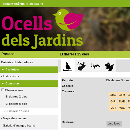
Visitant Anònim
[Participa-hi]
Portada
El darrers 15 dies
Entitats col·laboradores
Participar
-
Instruccions
Període
Els darrers 5 dies
Consultar
Espècie
Observacions
Comarca
ACA
AEM
-
El darrers 2 dies
GIR
MAR
-
El darrers 5 dies
VAR
VOC
-
El darrers 15 dies
-
Mapa dels jardins
Restricció
amb fotos
-
Galeria d'imatges i sons