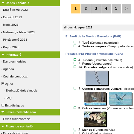
Dades i anàlisis
1
2
3
4
5
>
-
Dragó comú 2023
-
Esquirol 2023
-
Merla 2023
dijous, 6. agost 2026
-
Mallerenga blava 2023
El Jardí de la Mechi / Barcelona (BAR)
-
Pinsà comú 2023
1
Tudó
(Columba palumbus)
4
Tórtores turques
(Streptopelia deca
-
Puput 2023
Pedania d’El Pinetell / Montblanc (CBA)
Informació
2
Tudons
(Columba palumbus)
-
Darreres notícies
1
Puput
(Upupa epops)
14
Orenetes vulgars
(Hirundo rustica)
-
Agenda
-
Codi de conducta
Ajuda
3
Cueretes blanques vulgars
(Motacil
-
Explicació dels símbols
-
FAQ
Estadístiques
5
Cotxes fumades
(Phoenicurus ochru
Fitxes d'identificació
-
Fitxes d'identificació
Fitxes de confusió
2
Merles
(Turdus merula)
1
Oriol
(Oriolus oriolus)
-
Fitxes de confusió