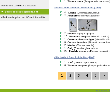
1
Tórtora turca
(Streptopelia decaocto
Ocells dels Jardins x a escoles
Pedania d’El Pinetell / Montblanc (CBA)
Sobre ocellsdelsjardins.cat
4
Tudons
(Columba palumbus)
2
Abellerols
(Merops apiaster)
-
Política de privacitat i Condicions d'ús
2
Puputs
(Upupa epops)
16
Orenetes vulgars
(Hirundo rustica)
1
Cuereta blanca vulgar
(Motacilla alb
6
Cotxes fumades
(Phoenicurus ochru
2
Merles
(Turdus merula)
1
Gaig
(Garrulus glandarius)
22
Pardals comuns
(Passer domesticu
Villa Lokis / Sant Pol de Mar (MAR)
1
Tudó
(Columba palumbus)
6
Tórtores turques
(Streptopelia deca
1
2
3
4
5
>
Biolovision S