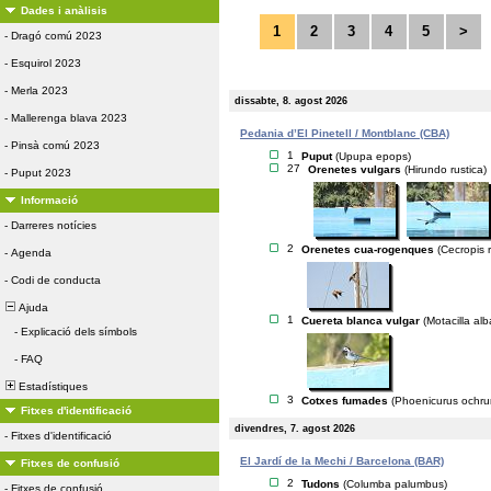
Dades i anàlisis
1
2
3
4
5
>
-
Dragó comú 2023
-
Esquirol 2023
-
Merla 2023
dissabte, 8. agost 2026
-
Mallerenga blava 2023
Pedania d’El Pinetell / Montblanc (CBA)
-
Pinsà comú 2023
1
Puput
(Upupa epops)
27
Orenetes vulgars
(Hirundo rustica)
-
Puput 2023
Informació
-
Darreres notícies
2
Orenetes cua-rogenques
(Cecropis r
-
Agenda
-
Codi de conducta
Ajuda
1
Cuereta blanca vulgar
(Motacilla alb
-
Explicació dels símbols
-
FAQ
Estadístiques
3
Cotxes fumades
(Phoenicurus ochru
Fitxes d'identificació
divendres, 7. agost 2026
-
Fitxes d'identificació
El Jardí de la Mechi / Barcelona (BAR)
Fitxes de confusió
2
Tudons
(Columba palumbus)
-
Fitxes de confusió