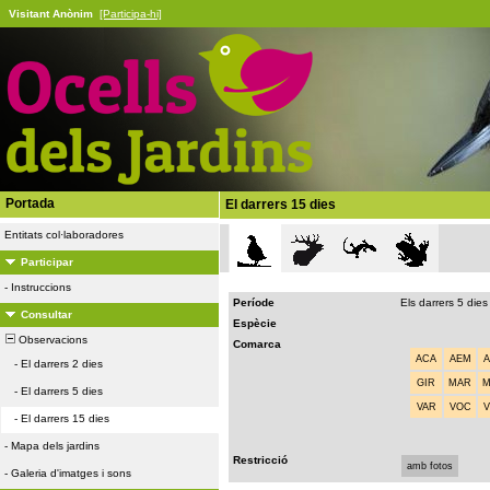
Visitant Anònim
[Participa-hi]
Portada
El darrers 15 dies
Entitats col·laboradores
Participar
-
Instruccions
Període
Els darrers 5 dies
Consultar
Espècie
Observacions
Comarca
ACA
AEM
-
El darrers 2 dies
GIR
MAR
-
El darrers 5 dies
VAR
VOC
-
El darrers 15 dies
-
Mapa dels jardins
Restricció
amb fotos
-
Galeria d'imatges i sons