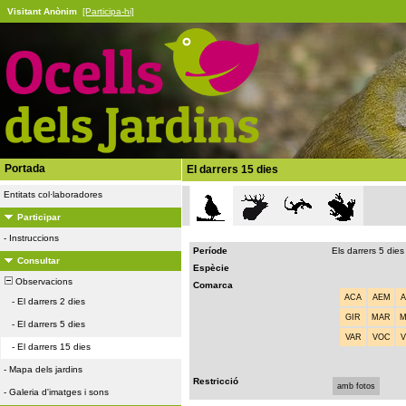
Visitant Anònim
[Participa-hi]
Portada
El darrers 15 dies
Entitats col·laboradores
Participar
-
Instruccions
Període
Els darrers 5 dies
Consultar
Espècie
Observacions
Comarca
ACA
AEM
-
El darrers 2 dies
GIR
MAR
-
El darrers 5 dies
VAR
VOC
-
El darrers 15 dies
-
Mapa dels jardins
Restricció
amb fotos
-
Galeria d'imatges i sons