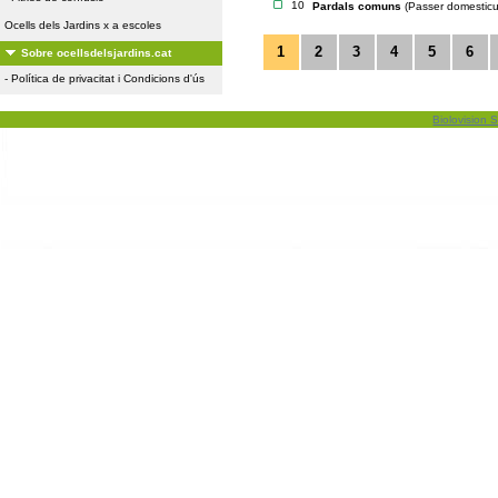
10
Pardals comuns
(Passer domesticu
Ocells dels Jardins x a escoles
1
2
3
4
5
6
Sobre ocellsdelsjardins.cat
-
Política de privacitat i Condicions d'ús
Biolovision S