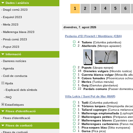
Dades i anàlisis
1
2
3
4
5
6
-
Dragó comú 2023
-
Esquirol 2023
-
Merla 2023
divendres, 7. agost 2026
-
Mallerenga blava 2023
Pedania d’El Pinetell / Montblanc (CBA)
-
Pinsà comú 2023
4
Tudons
(Columba palumbus)
2
Abellerols
(Merops apiaster)
-
Puput 2023
Informació
-
Darreres notícies
2
Puputs
(Upupa epops)
-
Agenda
16
Orenetes vulgars
(Hirundo rustica)
1
Cuereta blanca vulgar
(Motacilla alb
-
Codi de conducta
6
Cotxes fumades
(Phoenicurus ochru
2
Merles
(Turdus merula)
Ajuda
1
Gaig
(Garrulus glandarius)
22
Pardals comuns
(Passer domesticu
-
Explicació dels símbols
Villa Lokis / Sant Pol de Mar (MAR)
-
FAQ
1
Tudó
(Columba palumbus)
Estadístiques
6
Tórtores turques
(Streptopelia deca
1
Tallarol capnegre
(Curruca melanoc
Fitxes d'identificació
1
Mallerenga emplomallada
(Lophopha
2
Mallerengues petites
(Periparus ater
-
Fitxes d'identificació
2
Mallerengues blaves
(Cyanistes cae
2
Mallerengues carboneres
(Parus ma
Fitxes de confusió
1
Pica-soques blau
(Sitta europaea)
1
Garsa
(Pica pica)
-
Fitxes de confusió