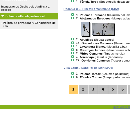
1
Tórtola Turca
(Streptopelia decaocto
Instrucciones Ocells dels Jardins x a
Pedania d’El Pinetell / Montblanc (CBA)
escoles
4
Palomas Torcaces
(Columba palum
Sobre ocellsdelsjardins.cat
2
Abejarucos Europeos
(Merops apias
-
Política de privacidad y Condiciones de
uso
2
Abubillas
(Upupa epops)
16
Golondrinas Comunes
(Hirundo rus
1
Lavandera Blanca
(Motacilla alba)
6
Colirrojos Tizones
(Phoenicurus och
2
Mirlos Comunes
(Turdus merula)
1
Arrendajo
(Garrulus glandarius)
22
Gorriones Comunes
(Passer domes
Villa Lokis / Sant Pol de Mar (MAR)
1
Paloma Torcaz
(Columba palumbus)
6
Tórtolas Turcas
(Streptopelia decaoc
1
2
3
4
5
6
Biolovision S