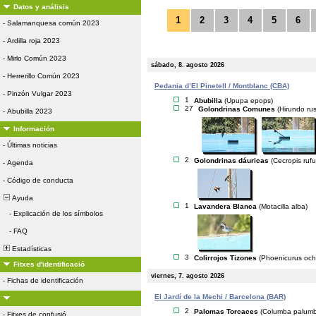
Datos y análisis
1
2
3
4
5
6
-
Salamanquesa común 2023
-
Ardilla roja 2023
-
Mirlo Común 2023
sábado, 8. agosto 2026
-
Herrerillo Común 2023
Pedania d’El Pinetell / Montblanc (CBA)
-
Pinzón Vulgar 2023
1
Abubilla
(Upupa epops)
27
Golondrinas Comunes
(Hirundo rus
-
Abubilla 2023
Información
-
Últimas noticias
2
Golondrinas dáuricas
(Cecropis rufu
-
Agenda
-
Código de conducta
Ayuda
1
Lavandera Blanca
(Motacilla alba)
-
Explicación de los símbolos
-
FAQ
Estadísticas
3
Colirrojos Tizones
(Phoenicurus och
Fitxes d'identificació
viernes, 7. agosto 2026
-
Fichas de identificación
El Jardí de la Mechi / Barcelona (BAR)
2
Palomas Torcaces
(Columba palum
-
Fitxes de confusió