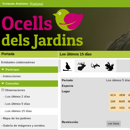
Visitante Anónimo
[Participa]
Portada
Los últimos 15 días
Entidades colaboradoras
Participar
-
Instrucciones
Periodo
Los últimos 5 día
Consultar
Especie
Observaciones
Lugar
ACA
AEM
-
Los últimos 2 días
GIR
MAR
-
Los últimos 5 días
VAR
VOC
-
Los últimos 15 días
-
Mapa de los jardines
Restricción
con fotos
-
Galería de imágenes y sonidos