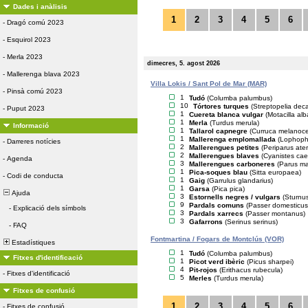
Dades i anàlisis
1
2
3
4
5
6
-
Dragó comú 2023
-
Esquirol 2023
-
Merla 2023
dimecres, 5. agost 2026
-
Mallerenga blava 2023
Villa Lokis / Sant Pol de Mar (MAR)
-
Pinsà comú 2023
1
Tudó
(Columba palumbus)
10
Tórtores turques
(Streptopelia dec
-
Puput 2023
1
Cuereta blanca vulgar
(Motacilla alb
1
Merla
(Turdus merula)
Informació
1
Tallarol capnegre
(Curruca melanoc
1
Mallerenga emplomallada
(Lophopha
-
Darreres notícies
2
Mallerengues petites
(Periparus ater
2
Mallerengues blaves
(Cyanistes cae
-
Agenda
3
Mallerengues carboneres
(Parus ma
1
Pica-soques blau
(Sitta europaea)
-
Codi de conducta
1
Gaig
(Garrulus glandarius)
1
Garsa
(Pica pica)
Ajuda
3
Estornells negres / vulgars
(Sturnus
9
Pardals comuns
(Passer domesticus
-
Explicació dels símbols
3
Pardals xarrecs
(Passer montanus)
3
Gafarrons
(Serinus serinus)
-
FAQ
Fontmartina / Fogars de Montclús (VOR)
Estadístiques
1
Tudó
(Columba palumbus)
Fitxes d'identificació
1
Picot verd ibèric
(Picus sharpei)
4
Pit-rojos
(Erithacus rubecula)
-
Fitxes d'identificació
5
Merles
(Turdus merula)
Fitxes de confusió
1
2
3
4
5
6
-
Fitxes de confusió