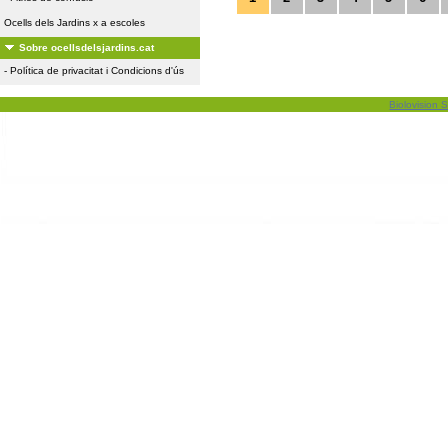
Ocells dels Jardins x a escoles
Sobre ocellsdelsjardins.cat
-
Política de privacitat i Condicions d'ús
Biolovision S