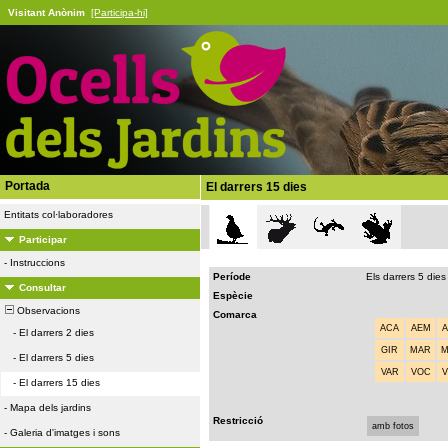
Visitant Anònim
[Participa-hi]
Portada
El darrers 15 dies
Entitats col·laboradores
Participar
-
Instruccions
Període
Els darrers 5 dies
Consultar
Espècie
Observacions
Comarca
ACA
AEM
-
El darrers 2 dies
GIR
MAR
-
El darrers 5 dies
VAR
VOC
-
El darrers 15 dies
-
Mapa dels jardins
Restricció
amb fotos
-
Galeria d'imatges i sons