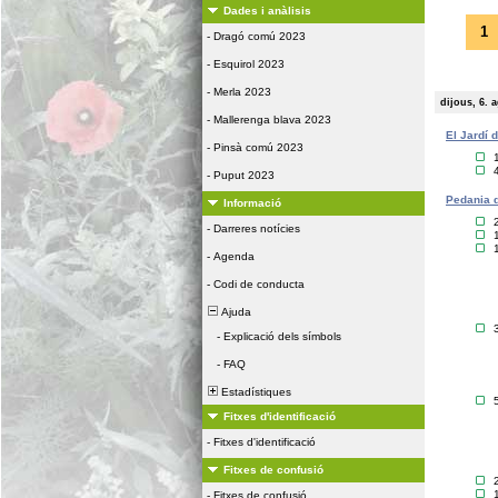
Dades i anàlisis
1
-
Dragó comú 2023
-
Esquirol 2023
-
Merla 2023
dijous, 6. 
-
Mallerenga blava 2023
El Jardí 
-
Pinsà comú 2023
-
Puput 2023
Pedania d
Informació
-
Darreres notícies
-
Agenda
-
Codi de conducta
Ajuda
-
Explicació dels símbols
-
FAQ
Estadístiques
Fitxes d'identificació
-
Fitxes d'identificació
Fitxes de confusió
-
Fitxes de confusió