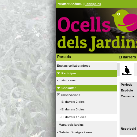
Visitant Anònim
[Participa-hi]
Portada
El darrers
Entitats col·laboradores
Participar
-
Instruccions
Període
Consultar
Espècie
Observacions
Comarca
-
El darrers 2 dies
-
El darrers 5 dies
-
El darrers 15 dies
-
Mapa dels jardins
Restricció
-
Galeria d'imatges i sons