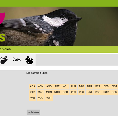
 15 dies
Els darrers 5 dies
ACA
AEM
ANO
APE
ARI
AUR
BAG
BAR
BCA
BEB
BEM
GIR
MAR
MON
NOG
OSO
PES
PJU
PRI
PSO
PUR
REB
VAR
VOC
VOR
amb fotos