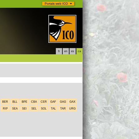
Portals web ICO
fr
en
es
ca
BER
BLL
BPE
CBA
CER
GAF
GAG
GAX
RIP
SEA
SEI
SEL
SOL
TAL
TAR
URG