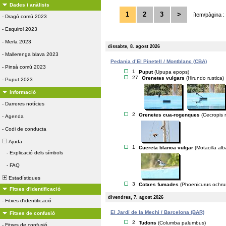
Dades i anàlisis
1
2
3
>
ítem/pàgina :
-
Dragó comú 2023
-
Esquirol 2023
-
Merla 2023
dissabte, 8. agost 2026
-
Mallerenga blava 2023
Pedania d’El Pinetell / Montblanc (CBA)
-
Pinsà comú 2023
1
Puput
(Upupa epops)
27
Orenetes vulgars
(Hirundo rustica)
-
Puput 2023
Informació
-
Darreres notícies
2
Orenetes cua-rogenques
(Cecropis r
-
Agenda
-
Codi de conducta
Ajuda
1
Cuereta blanca vulgar
(Motacilla alb
-
Explicació dels símbols
-
FAQ
Estadístiques
3
Cotxes fumades
(Phoenicurus ochru
Fitxes d'identificació
divendres, 7. agost 2026
-
Fitxes d'identificació
El Jardí de la Mechi / Barcelona (BAR)
Fitxes de confusió
2
Tudons
(Columba palumbus)
-
Fitxes de confusió