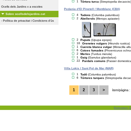
1
Tórtora turca
(Streptopelia decaocto
Ocells dels Jardins x a escoles
Pedania d’El Pinetell / Montblanc (CBA)
Sobre ocellsdelsjardins.cat
4
Tudons
(Columba palumbus)
2
Abellerols
(Merops apiaster)
-
Política de privacitat i Condicions d'ús
2
Puputs
(Upupa epops)
16
Orenetes vulgars
(Hirundo rustica)
1
Cuereta blanca vulgar
(Motacilla alb
6
Cotxes fumades
(Phoenicurus ochru
2
Merles
(Turdus merula)
1
Gaig
(Garrulus glandarius)
22
Pardals comuns
(Passer domesticu
Villa Lokis / Sant Pol de Mar (MAR)
1
Tudó
(Columba palumbus)
6
Tórtores turques
(Streptopelia deca
1
2
3
>
ítem/pàgina :
Biolovision S