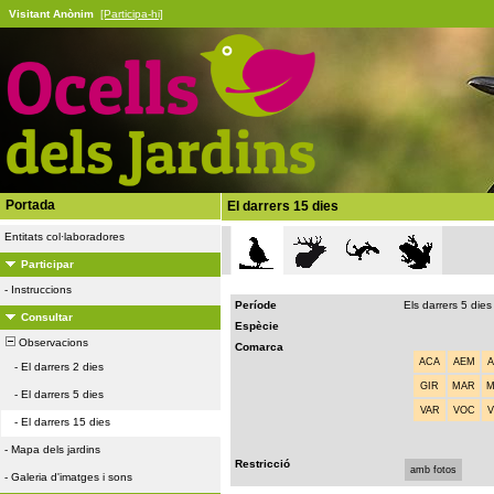
Visitant Anònim
[Participa-hi]
Portada
El darrers 15 dies
Entitats col·laboradores
Participar
-
Instruccions
Període
Els darrers 5 dies
Consultar
Espècie
Observacions
Comarca
ACA
AEM
-
El darrers 2 dies
GIR
MAR
-
El darrers 5 dies
VAR
VOC
-
El darrers 15 dies
-
Mapa dels jardins
Restricció
amb fotos
-
Galeria d'imatges i sons